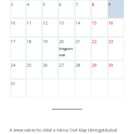
3
4
5
6
7
8
9
10
11
12
13
14
15
16
17
18
19
20
21
22
23
Virágkarn
evál.
24
25
26
27
28
29
30
31
A
www.valcer.hu
oldal a Városi Civil Alap támogatásával