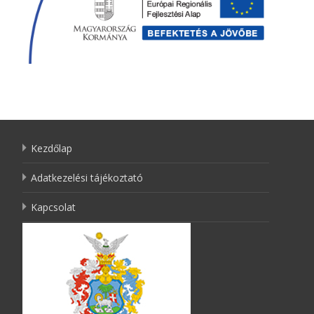
Kezdőlap
Adatkezelési tájékoztató
Kapcsolat