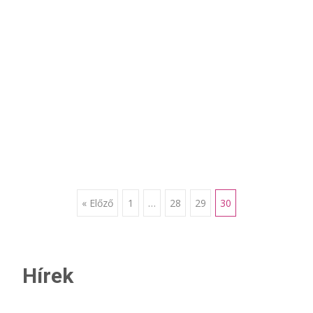
Bejegyzésnavigáci
« Előző
1
…
28
29
30
Hírek