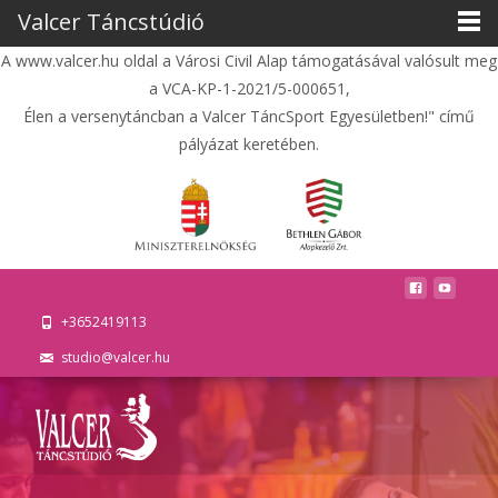
Valcer Táncstúdió
A www.valcer.hu oldal a Városi Civil Alap támogatásával valósult meg
a VCA-KP-1-2021/5-000651,
Élen a versenytáncban a Valcer TáncSport Egyesületben!" című
pályázat keretében.
+3652419113
studio@valcer.hu