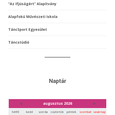
“Az Ifjúságért” Alapítvány
Alapfokú Művészeti Iskola
TáncSport Egyesület
Táncstúdió
Naptár
<
>
augusztus 2026
hétfő
kedd
szerda
csütörtök
péntek
szombat
vasárnap