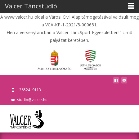
Valcer Táncstúdió
A www.valcer.hu oldal a Városi Civil Alap támogatásával valósult meg
a VCA-KP-1-2021/5-000651,
Élen a versenytáncban a Valcer TáncSport Egyesületben!" című
pályázat keretében.
+3652419113
studio@valcer.hu