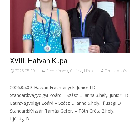
XVIII. Hatvan Kupa
2026-05-09
Eredmények
,
Galéria
,
Hírek
Terdik Miklós
2026.05.09. Hatvan Eredmények: Junior I D
Standard:Vágvölgyi Zoárd – Szász Lilianna 3.hely. Junior I D
Latin:Vágvölgyi Zoárd – Szász Lilianna 5.hely. Ifjúsági D
Standard:Krizsán Tamás Gellért – Tóth Gréta 2.hely.
Ifjúsági D
Tovább...