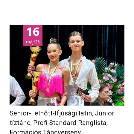
16
máj/26
Senior-Felnőtt-Ifjúsági latin, Junior
tíztánc, Profi Standard Ranglista,
Formációs Táncverseny