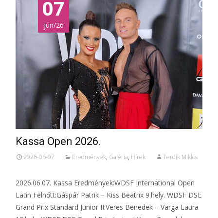
07
jún/26
Kassa Open 2026.
2026-06-07
Eredmények
,
Galéria
,
Hírek
Terdik Miklós
2026.06.07. Kassa Eredmények:WDSF International Open
Latin Felnőtt:Gáspár Patrik – Kiss Beatrix 9.hely. WDSF DSE
Grand Prix Standard Junior II:Veres Benedek – Varga Laura