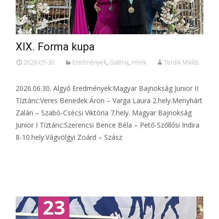
XIX. Forma kupa
2026-05-30
Eredmények
,
Galéria
,
Hírek
Terdik Miklós
2026.06.30. Algyő Eredmények:Magyar Bajnokság Junior II
Tíztánc:Veres Benedek Áron – Varga Laura 2.hely.Menyhárt
Zalán – Szabó-Csécsi Viktória 7.hely. Magyar Bajnokság
Junior I Tíztánc:Szerencsi Bence Béla – Pető-Szőllősi Indira
8-10.hely.Vágvölgyi Zoárd – Szász
Tovább...
23