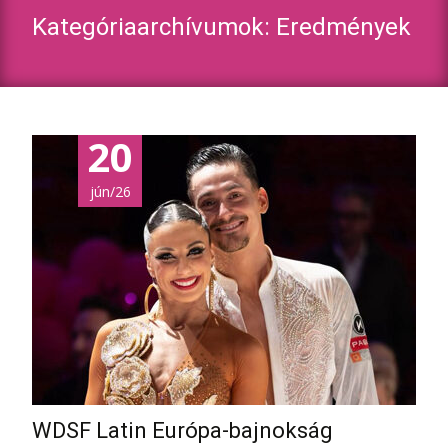
Kategóriaarchívumok: Eredmények
20
jún/26
WDSF Latin Európa-bajnokság