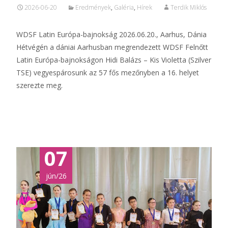
2026-06-20
Eredmények
,
Galéria
,
Hírek
Terdik Miklós
WDSF Latin Európa-bajnokság 2026.06.20., Aarhus, Dánia
Hétvégén a dániai Aarhusban megrendezett WDSF Felnőtt
Latin Európa-bajnokságon Hidi Balázs – Kis Violetta (Szilver
TSE) vegyespárosunk az 57 fős mezőnyben a 16. helyet
szerezte meg.
Tovább...
07
jún/26