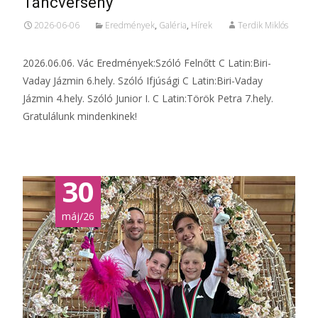
Táncverseny
2026-06-06
Eredmények
,
Galéria
,
Hírek
Terdik Miklós
2026.06.06. Vác Eredmények:Szóló Felnőtt C Latin:Biri-
Vaday Jázmin 6.hely. Szóló Ifjúsági C Latin:Biri-Vaday
Jázmin 4.hely. Szóló Junior I. C Latin:Török Petra 7.hely.
Gratulálunk mindenkinek!
30
máj/26