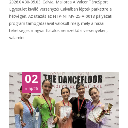
2026.04.30-05.03. Calvia, Mallorca A Valcer TáncSport
Egyesület kiváló versenyzői Calviában léptek parkettre a
hétvégén. Az utazás az NTP-NTMV-25-A-0018 pályázati
program támogatásával valósult meg, mely a hazai
tehetséges magyar fiatalok nemzetközi versenyeken,
valamint
Tovább...
02
máj/26