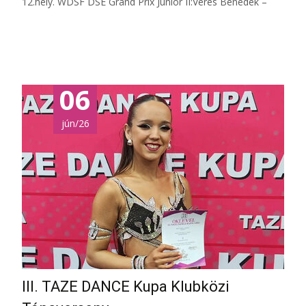
12.hely. WDSF DSE Grand Prix Junior II:Veres Benedek –
Tovább...
06
jún/26
III. TAZE DANCE Kupa Klubközi