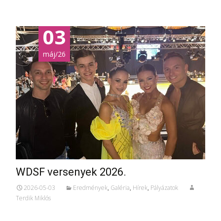
03
máj/26
WDSF versenyek 2026.
2026-05-03
Eredmények
,
Galéria
,
Hírek
,
Pályázatok
Terdik Miklós