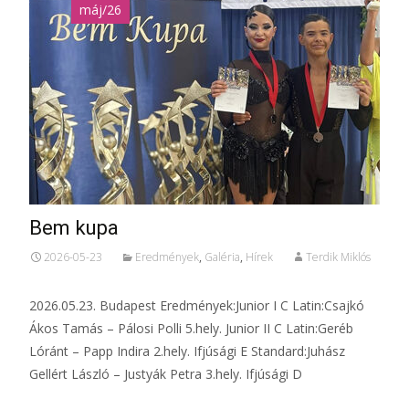
máj/26
Bem kupa
2026-05-23
Eredmények
,
Galéria
,
Hírek
Terdik Miklós
2026.05.23. Budapest Eredmények:Junior I C Latin:Csajkó
Ákos Tamás – Pálosi Polli 5.hely. Junior II C Latin:Geréb
Lóránt – Papp Indira 2.hely. Ifjúsági E Standard:Juhász
Gellért László – Justyák Petra 3.hely. Ifjúsági D
Tovább...