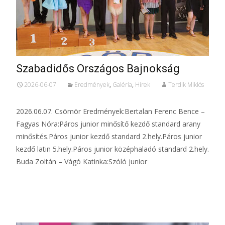
Szabadidős Országos Bajnokság
2026-06-07
Eredmények
,
Galéria
,
Hírek
Terdik Miklós
2026.06.07. Csömör Eredmények:Bertalan Ferenc Bence –
Fagyas Nóra:Páros junior minősítő kezdő standard arany
minősítés.Páros junior kezdő standard 2.hely.Páros junior
kezdő latin 5.hely.Páros junior középhaladó standard 2.hely.
Buda Zoltán – Vágó Katinka:Szóló junior
Tovább...