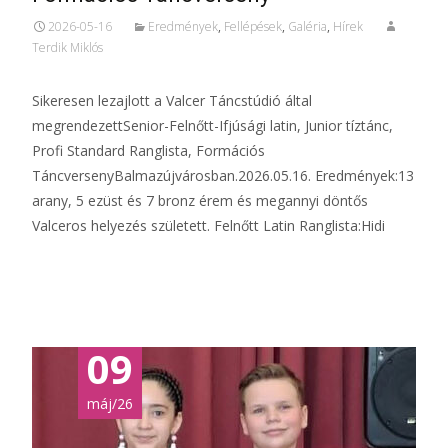
2026-05-16
Eredmények
,
Fellépések
,
Galéria
,
Hírek
Terdik Miklós
Sikeresen lezajlott a Valcer Táncstúdió által
megrendezettSenior-Felnőtt-Ifjúsági latin, Junior tíztánc,
Profi Standard Ranglista, Formációs
TáncversenyBalmazújvárosban.2026.05.16. Eredmények:13
arany, 5 ezüst és 7 bronz érem és megannyi döntős
Valceros helyezés született. Felnőtt Latin Ranglista:Hidi
Tovább...
09
máj/26