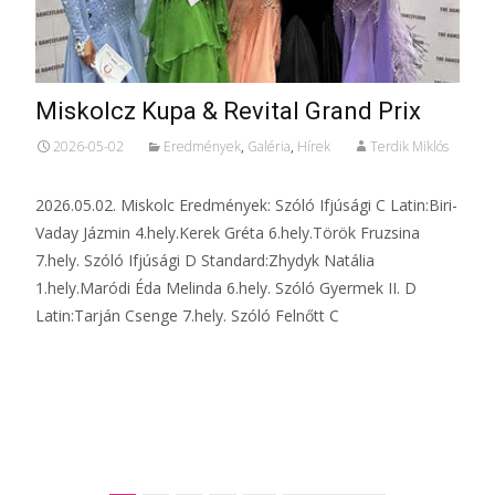
Miskolcz Kupa & Revital Grand Prix
2026-05-02
Eredmények
,
Galéria
,
Hírek
Terdik Miklós
2026.05.02. Miskolc Eredmények: Szóló Ifjúsági C Latin:Biri-
Vaday Jázmin 4.hely.Kerek Gréta 6.hely.Török Fruzsina
7.hely. Szóló Ifjúsági D Standard:Zhydyk Natália
1.hely.Maródi Éda Melinda 6.hely. Szóló Gyermek II. D
Latin:Tarján Csenge 7.hely. Szóló Felnőtt C
Tovább...