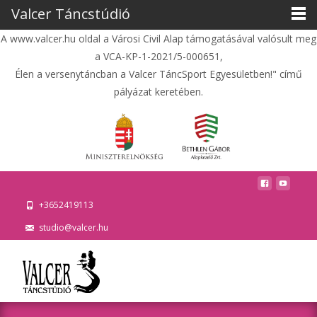
Valcer Táncstúdió
A www.valcer.hu oldal a Városi Civil Alap támogatásával valósult meg
a VCA-KP-1-2021/5-000651,
Élen a versenytáncban a Valcer TáncSport Egyesületben!" című
pályázat keretében.
+3652419113
studio@valcer.hu