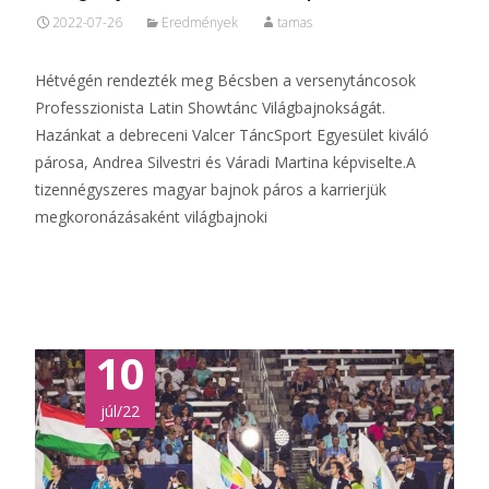
2022-07-26
Eredmények
tamas
Hétvégén rendezték meg Bécsben a versenytáncosok
Professzionista Latin Showtánc Világbajnokságát.
Hazánkat a debreceni Valcer TáncSport Egyesület kiváló
párosa, Andrea Silvestri és Váradi Martina képviselte.A
tizennégyszeres magyar bajnok páros a karrierjük
megkoronázásaként világbajnoki
Tovább...
10
júl/22