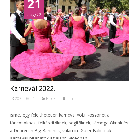
21
aug/22
Karnevál 2022.
2022-08-21
Hírek
tamas
Ismét egy felejthetetlen karnevál volt! Köszönet a
táncosoknak, felkészítőknek, segítőknek, támogatóknak és
a Debrecen Big Bandnek, valamint Gájer Bálintnak.
Karneváli pillanatok az alábbi videóban.