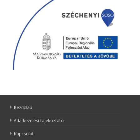
Kezdőlap
Adatkezelési tájékoztató
Kapcsolat