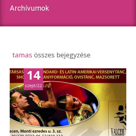
Archívumok
tamas
összes bejegyzése
14
szept/22