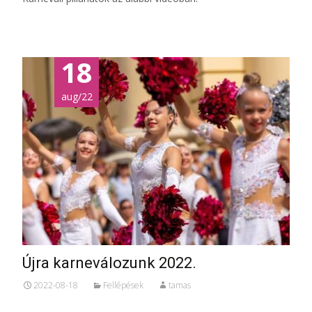
18
aug/22
Újra karneválozunk 2022.
2022-08-18
Fellépések
tamas