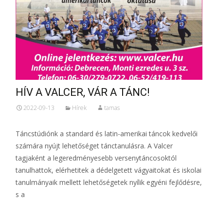
HÍV A VALCER, VÁR A TÁNC!
2022-09-13
Hírek
tamas
Táncstúdiónk a standard és latin-amerikai táncok kedvelői
számára nyújt lehetőséget tánctanulásra. A Valcer
tagjaként a legeredményesebb versenytáncosoktól
tanulhattok, elérhetitek a dédelgetett vágyaitokat és iskolai
tanulmányaik mellett lehetőségetek nyílik egyéni fejlődésre,
s a
Tovább...