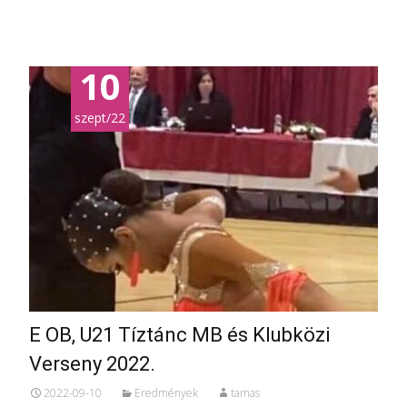
10
szept/22
E OB, U21 Tíztánc MB és Klubközi
Verseny 2022.
2022-09-10
Eredmények
tamas