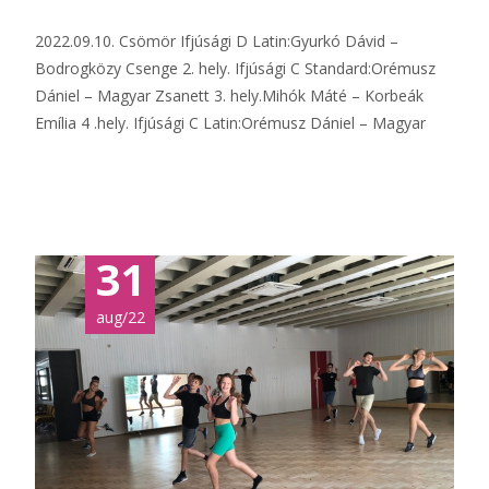
2022.09.10. Csömör Ifjúsági D Latin:Gyurkó Dávid –
Bodrogközy Csenge 2. hely. Ifjúsági C Standard:Orémusz
Dániel – Magyar Zsanett 3. hely.Mihók Máté – Korbeák
Emília 4 .hely. Ifjúsági C Latin:Orémusz Dániel – Magyar
Tovább...
31
aug/22