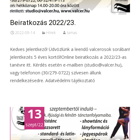
Beiratkozás 2022/23.
2022-09-14
Hírek
tamas
Kedves Jelentkező! Üdvözlünk a leendő valcerosok sorában!
Jelentkezés 5 éves kortól!Online beiratkozás a 2022/23-as
tanévre itt. Kérdés esetén e-mailben (studio@valcer.hu),
vagy telefonon (30/279-0722) szívesen állunk
rendelkezésedre. Adatvédelmi tájékoztató
13
szept/22