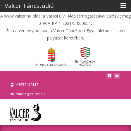
Valcer Táncstúdió
A www.valcer.hu oldal a Városi Civil Alap támogatásával valósult meg
a VCA-KP-1-2021/5-000651,
Élen a versenytáncban a Valcer TáncSport Egyesületben!" című
pályázat keretében.
+3652419113
studio@valcer.hu