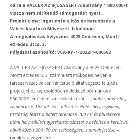
célra a VALCER AZ IFJÚSÁGÉRT Alapítvány 1 000 000Ft
vissza nem térítendő támogatást nyert.
Projekt címe: Ingatlanfelújítás és beruházás a
Valcer Alapfokú Művészeti Iskolában.
A megvalósítás helyszíne: 4029 Debrecen, Monti
ezredes utca, 3.
Pályázati azonosító: VCA-KP-1-2022/1-000582
A VALCER AZ IFJÚSÁGÉRT Alapítvány a 4029 Debrecen,
Monti ezredes u. 3. szám alatti működési helyén a
társszervezet Valcer Táncstúdió által végzett felújítási
projektjéhez kapcsolódóan keletkező pótmunkára
950 000Ft értékben szerződést kötött –
lambériamázolás,
2
zománcozás 162 m
-en – öltöző és előtér helyiségekben,
2
tisztasági festés a balett teremben 200 m
és ablakcsere
utáni helyreállítás gipszkartonozással a beépítésre került 29
ablak között 200×70 cm szélességben, s annak festése –
munkák elvégzésére.