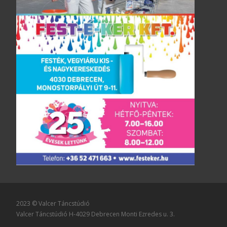
2023 © Valcer Táncstúdió
Valcer Táncstúdió H-4029 Debrecen Monti Ezredes u. 3.