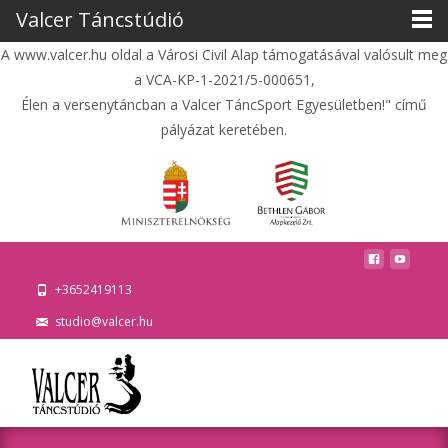
Valcer Táncstúdió
A www.valcer.hu oldal a Városi Civil Alap támogatásával valósult meg
a VCA-KP-1-2021/5-000651,
Élen a versenytáncban a Valcer TáncSport Egyesületben!" című
pályázat keretében.
+3652419113
studio@valcer.hu