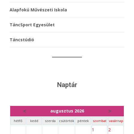
Alapfokú Művészeti Iskola
TáncSport Egyesület
Táncstúdió
Naptár
<
>
augusztus 2026
hétfő
kedd
szerda
csütörtök
péntek
szombat
vasárnap
1
2