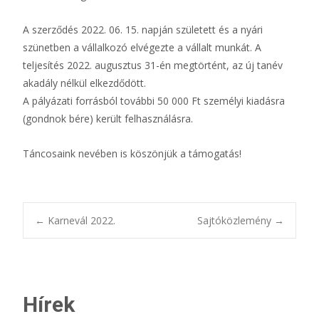
A szerződés 2022. 06. 15. napján született és a nyári
szünetben a vállalkozó elvégezte a vállalt munkát. A
teljesítés 2022. augusztus 31-én megtörtént, az új tanév
akadály nélkül elkezdődött.
A pályázati forrásból további 50 000 Ft személyi kiadásra
(gondnok bére) került felhasználásra.
Táncosaink nevében is köszönjük a támogatás!
Bejegyzésnavigác
←
Karnevál 2022.
Sajtóközlemény
→
Hírek