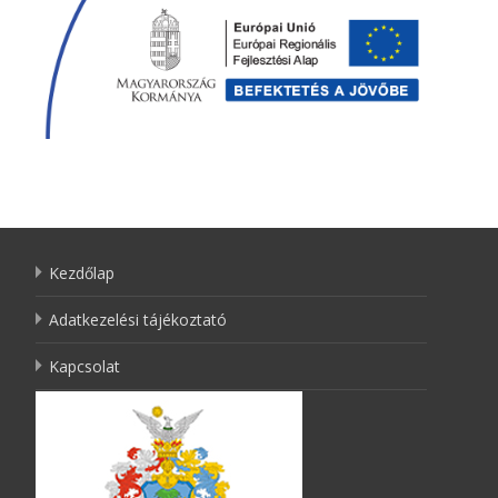
Kezdőlap
Adatkezelési tájékoztató
Kapcsolat