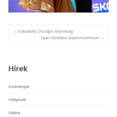
Bejegyzésnavigác
←
Szabadidős Országos Bajnokság
Nyári Edzőtábor Balatonszemesen
→
Hírek
Eredmények
Fellépések
Galéria