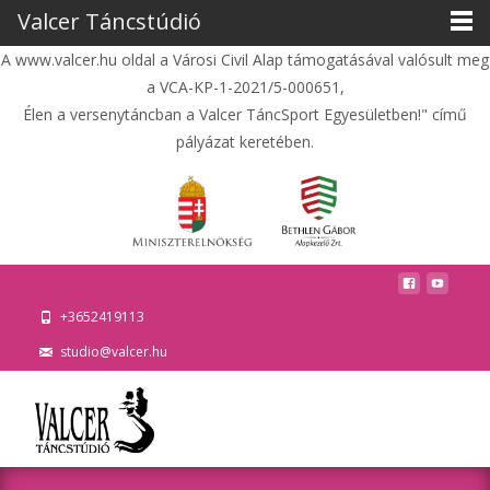
Valcer Táncstúdió
A www.valcer.hu oldal a Városi Civil Alap támogatásával valósult meg
a VCA-KP-1-2021/5-000651,
Élen a versenytáncban a Valcer TáncSport Egyesületben!" című
pályázat keretében.
+3652419113
studio@valcer.hu