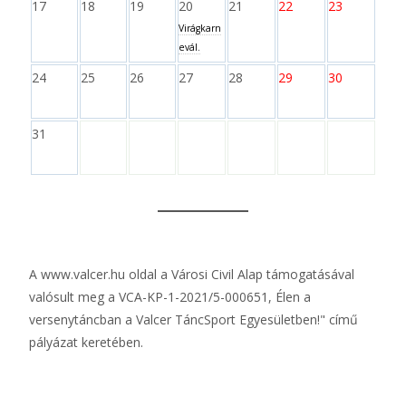
17
18
19
20
21
22
23
Virágkarn
evál.
24
25
26
27
28
29
30
31
A
www.valcer.hu
oldal a Városi Civil Alap támogatásával
valósult meg a VCA-KP-1-2021/5-000651, Élen a
versenytáncban a Valcer TáncSport Egyesületben!" című
pályázat keretében.