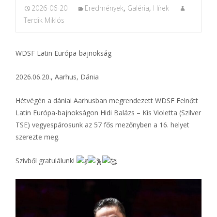
2026-06-20
Eredmények
,
Galéria
,
Hírek
Terdik Miklós
WDSF Latin Európa-bajnokság
2026.06.20., Aarhus, Dánia
Hétvégén a dániai Aarhusban megrendezett WDSF Felnőtt
Latin Európa-bajnokságon Hidi Balázs – Kis Violetta (Szilver
TSE) vegyespárosunk az 57 fős mezőnyben a 16. helyet
szerezte meg.
Szívből gratulálunk!