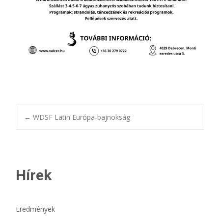
Bejegyzésnavigác
←
WDSF Latin Európa-bajnokság
Hírek
Eredmények