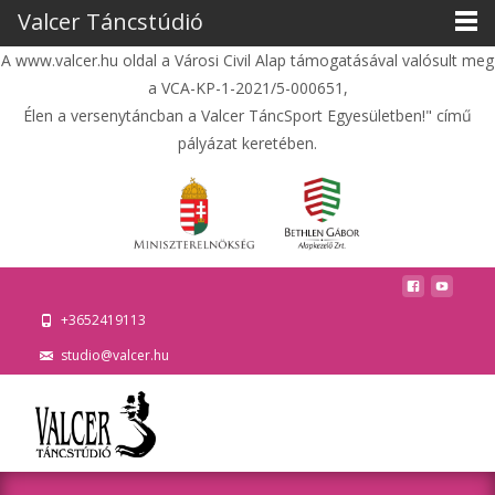
Valcer Táncstúdió
A www.valcer.hu oldal a Városi Civil Alap támogatásával valósult meg
a VCA-KP-1-2021/5-000651,
Élen a versenytáncban a Valcer TáncSport Egyesületben!" című
pályázat keretében.
+3652419113
studio@valcer.hu