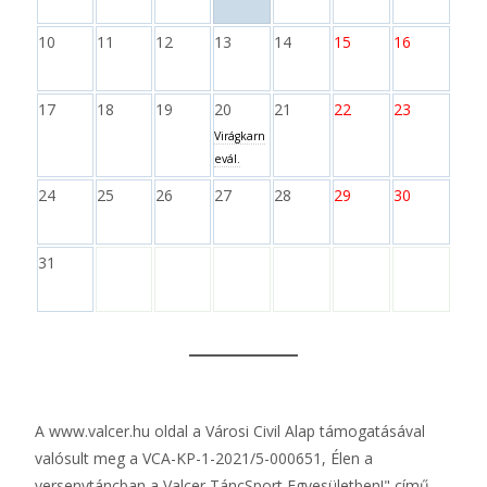
10
11
12
13
14
15
16
17
18
19
20
21
22
23
Virágkarn
evál.
24
25
26
27
28
29
30
31
A
www.valcer.hu
oldal a Városi Civil Alap támogatásával
valósult meg a VCA-KP-1-2021/5-000651, Élen a
versenytáncban a Valcer TáncSport Egyesületben!" című