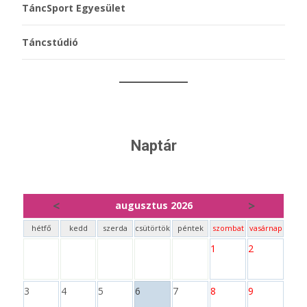
TáncSport Egyesület
Táncstúdió
Naptár
<
>
augusztus 2026
hétfő
kedd
szerda
csütörtök
péntek
szombat
vasárnap
1
2
3
4
5
6
7
8
9