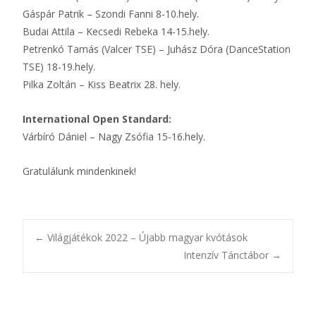
Gáspár Patrik – Szondi Fanni 8-10.hely.
Budai Attila – Kecsedi Rebeka 14-15.hely.
Petrenkó Tamás (Valcer TSE) – Juhász Dóra (DanceStation
TSE) 18-19.hely.
Pilka Zoltán – Kiss Beatrix 28. hely.
International Open Standard:
Várbíró Dániel – Nagy Zsófia 15-16.hely.
Gratulálunk mindenkinek!
Bejegyzésnavigác
←
Világjátékok 2022 – Újabb magyar kvótások
Intenzív Tánctábor
→