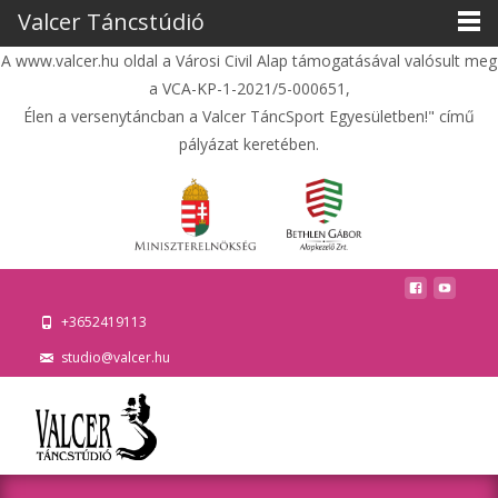
Valcer Táncstúdió
A www.valcer.hu oldal a Városi Civil Alap támogatásával valósult meg
a VCA-KP-1-2021/5-000651,
Élen a versenytáncban a Valcer TáncSport Egyesületben!" című
pályázat keretében.
+3652419113
studio@valcer.hu