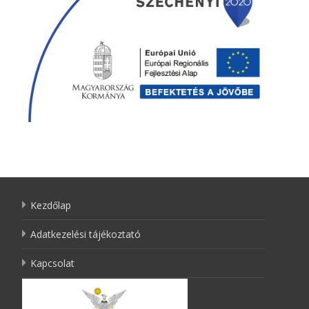
Kezdőlap
Adatkezelési tájékoztató
Kapcsolat