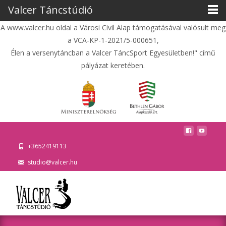
Valcer Táncstúdió
A www.valcer.hu oldal a Városi Civil Alap támogatásával valósult meg
a VCA-KP-1-2021/5-000651,
Élen a versenytáncban a Valcer TáncSport Egyesületben!" című
pályázat keretében.
+3652419113
studio@valcer.hu