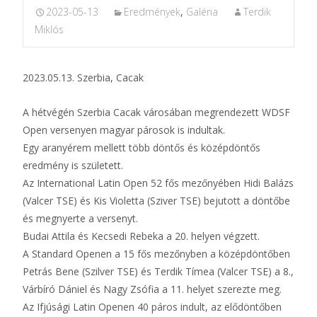
2023-05-13
Eredmények
,
Galéria
Terdik
Miklós
2023.05.13. Szerbia, Cacak
A hétvégén Szerbia Cacak városában megrendezett WDSF
Open versenyen magyar párosok is indultak.
Egy aranyérem mellett több döntős és középdöntős
eredmény is született.
Az International Latin Open 52 fős mezőnyében Hidi Balázs
(Valcer TSE) és Kis Violetta (Sziver TSE) bejutott a döntőbe
és megnyerte a versenyt.
Budai Attila és Kecsedi Rebeka a 20. helyen végzett.
A Standard Openen a 15 fős mezőnyben a középdöntőben
Petrás Bene (Szilver TSE) és Terdik Tímea (Valcer TSE) a 8.,
Várbíró Dániel és Nagy Zsófia a 11. helyet szerezte meg.
Az Ifjúsági Latin Openen 40 páros indult, az elődöntőben