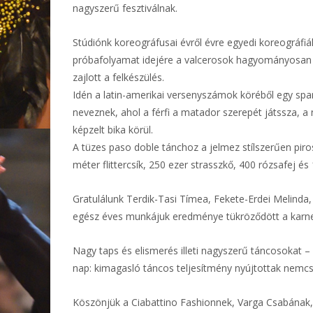
nagyszerű fesztiválnak.
Stúdiónk koreográfusai évről évre egyedi koreográfiák
próbafolyamat idejére a valcerosok hagyományosan b
zajlott a felkészülés.
Idén a latin-amerikai versenyszámok köréből egy spa
neveznek, ahol a férfi a matador szerepét játssza, a
képzelt bika körül.
A tüzes paso doble tánchoz a jelmez stílszerűen pi
méter flittercsík, 250 ezer strasszkő, 400 rózsafej és
Gratulálunk Terdik-Tasi Tímea, Fekete-Erdei Melinda,
egész éves munkájuk eredménye tükröződött a karne
Nagy taps és elismerés illeti nagyszerű táncosokat –
nap: kimagasló táncos teljesítmény nyújtottak nemc
Köszönjük a Ciabattino Fashionnek, Varga Csabának, 