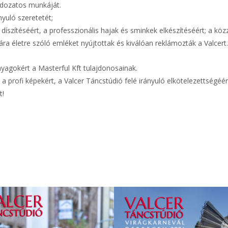
ldozatos munkáját.
nyuló szeretetét;
íszítéséért, a professzionális hajak és sminkek elkészítéséért; a köz
ára életre szóló emléket nyújtottak és kiválóan reklámozták a Valcer
yagokért a Masterful Kft tulajdonosainak.
profi képekért, a Valcer Táncstúdió felé irányuló elkötelezettségéér
t!