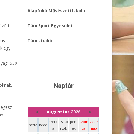
Alapfokú Művészeti Iskola
özött
TáncSport Egyesület
k
is
Táncstúdió
ak egy
nyag, 550
Naptár
roknak,
k egész
<
>
augusztus 2026
an.
szerd
csütö
pént
szom
vasár
hétfő
kedd
a
rtök
ek
bat
nap