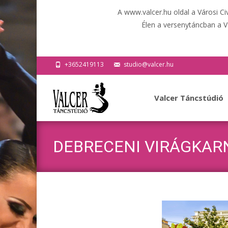
A www.valcer.hu oldal a Városi C
Élen a versenytáncban a V
+3652419113
studio@valcer.hu
Ugrás
a
Valcer Táncstúdió
tartalomhoz
DEBRECENI VIRÁGKARN