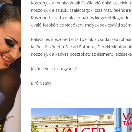
Köszönjük a munkatársak és állandó önkénteseink á
Köszönjük a szülők, családtagok, bizalmát, felénk irá
Köszönettel tartozunk a ruhák és kiegészítők gondos d
kiváló fotókért és videókért, melyek sok család szám
Hálával és köszönettel tartozunk a csodaszép ruhaan
Külön köszönet a Deczki Fotónak, Deczki Mónikának a 
Köszönjük a kedves posztokat, az elismerő jelzéseke
Jövőre, veletek, ugyanitt!
Biró Csaba