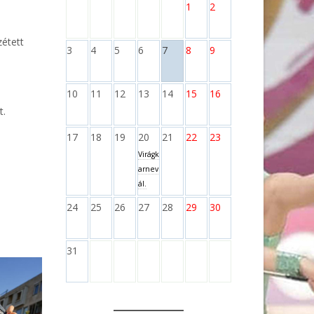
1
2
zétett
3
4
5
6
7
8
9
t.
10
11
12
13
14
15
16
t.
17
18
19
20
21
22
23
Virágk
arnev
ál.
24
25
26
27
28
29
30
31