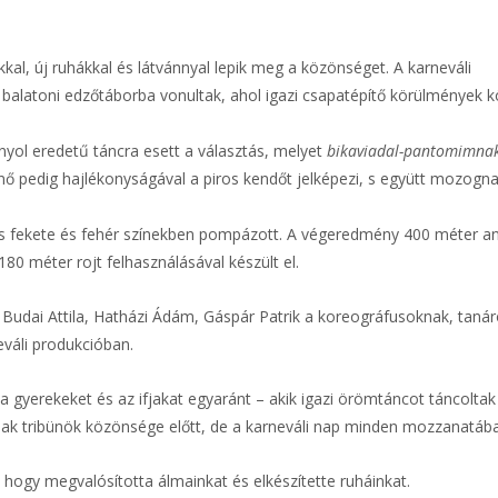
kal, új ruhákkal és látvánnyal lepik meg a közönséget. A karneváli
alatoni edzőtáborba vonultak, ahol igazi csapatépítő körülmények k
nyol eredetű táncra esett a választás, melyet
bikaviadal-pantomimna
 nő pedig hajlékonyságával a piros kendőt jelképezi, s együtt mozogn
ros fekete és fehér színekben pompázott. A végeredmény 400 méter a
 180 méter rojt felhasználásával készült el.
 Budai Attila, Hatházi Ádám, Gáspár Patrik a koreográfusoknak, taná
váli produkcióban.
 a gyerekeket és az ifjakat egyaránt – akik igazi örömtáncot táncolta
sak tribünök közönsége előtt, de a karneváli nap minden mozzanatáb
hogy megvalósította álmainkat és elkészítette ruháinkat.