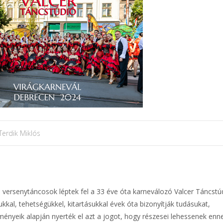
Terdik Miklós
bb versenytáncosok léptek fel a 33 éve óta karneválozó Valcer Táncstú
ukkal, tehetségükkel, kitartásukkal évek óta bizonyítják tudásukat,
ényeik alapján nyerték el azt a jogot, hogy részesei lehessenek enn