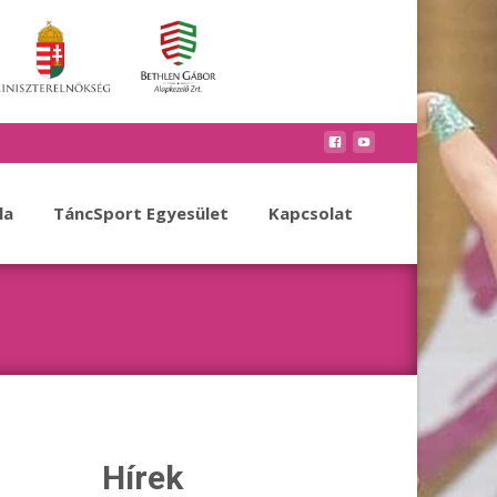
la
TáncSport Egyesület
Kapcsolat
Hírek