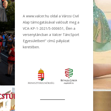
A
www.valcer.hu
oldal a Városi Civil
Alap támogatásával valósult meg a
VCA-KP-1-2021/5-000651, Élen a
versenytáncban a Valcer TáncSport
Egyesületben!" című pályázat
keretében.