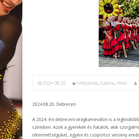
2024-08-20
Fellépések
,
Galéria
,
Hírek
2024.08.20. Debrecen
A 2024. évi debreceni virágkarneválon is a legkiváló
színeiben. Azok a gyerekek és fiatalok, akik szorgalm
rátermettségüket, egyéni és csoportos verseny eredm