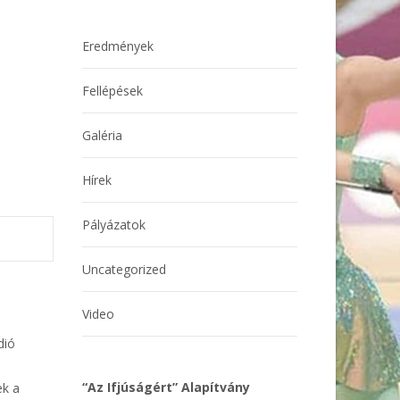
Eredmények
Fellépések
Galéria
Hírek
Pályázatok
Uncategorized
Video
dió
“Az Ifjúságért” Alapítvány
ek a