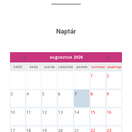
Naptár
<
>
augusztus 2026
hétfő
kedd
szerda
csütörtök
péntek
szombat
vasárnap
1
2
3
4
5
6
7
8
9
10
11
12
13
14
15
16
17
18
19
20
21
22
23