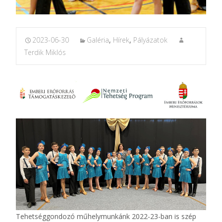
2023-06-30
Galéria
,
Hírek
,
Pályázatok
Terdik Miklós
Tehetséggondozó műhelymunkánk 2022-23-ban is szép