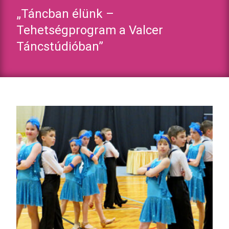
„Táncban élünk –
Tehetségprogram a Valcer
Táncstúdióban”