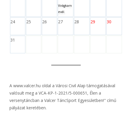
Virágkarn
evál.
24
25
26
27
28
29
30
31
A
www.valcer.hu
oldal a Városi Civil Alap támogatásával
valósult meg a VCA-KP-1-2021/5-000651, Élen a
versenytáncban a Valcer TáncSport Egyesületben!" című
pályázat keretében.