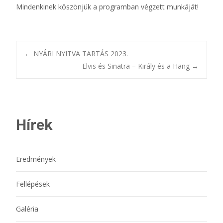
Mindenkinek köszönjük a programban végzett munkáját!
Bejegyzésnavigác
←
NYÁRI NYITVA TARTÁS 2023.
Elvis és Sinatra – Király és a Hang
→
Hírek
Eredmények
Fellépések
Galéria