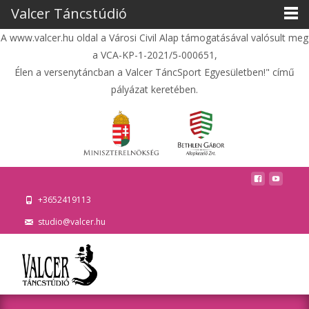
Valcer Táncstúdió
A www.valcer.hu oldal a Városi Civil Alap támogatásával valósult meg
a VCA-KP-1-2021/5-000651,
Élen a versenytáncban a Valcer TáncSport Egyesületben!" című
pályázat keretében.
+3652419113
studio@valcer.hu