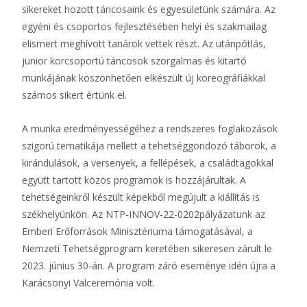
sikereket hozott táncosaink és egyesületünk számára. Az
egyéni és csoportos fejlesztésében helyi és szakmailag
elismert meghívott tanárok vettek részt. Az utánpótlás,
junior korcsoportú táncosok szorgalmas és kitartó
munkájának köszönhetően elkészült új koreográfiákkal
számos sikert értünk el.
A munka eredményességéhez a rendszeres foglakozások
szigorú tematikája mellett a tehetséggondozó táborok, a
kirándulások, a versenyek, a fellépések, a családtagokkal
együtt tartott közös programok is hozzájárultak. A
tehetségeinkről készült képekből megújult a kiállítás is
székhelyünkön. Az NTP-INNOV-22-0202pályázatunk az
Emberi Erőforrások Minisztériuma támogatásával, a
Nemzeti Tehetségprogram keretében sikeresen zárult le
2023. június 30-án. A program záró eseménye idén újra a
Karácsonyi Valceremónia volt.