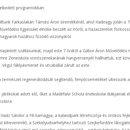
elkedett programokban:
tunk Farkaslakán Támási Áron síremlékénél, ahol Hadnagy Jolán a f
velődési Egyesület elnöke beszélt az íróról, a hazaszeretet fontossá
 magyarok hazához fűződő viszonyáról.
felajánlott szállásunkat, majd este 7 órától a Gábor Áron Művelődési 
 Imre Zeneiskola vonószenekarának hangversenyét hallhattuk, ezt kö
 Végül fáklyásmenet és utcabállal zárult az este.
 a természet regenerálódását segítendő, fenyőcsemetéket ültessünk a
átékokat adott elő, őket a Madéfalvi Schola énekiskolai diákjainak 
atozásra.
t Haáz Sándor a Fili karnagya, a kalandpark létrehozója és örökös fejle
 kiheverendő, a Székelyudvarhelyhez tartozó Szejkefürdőre látogatt
yföld leírása című mű szerzője, néprajzgyűjtő – egykori birtokára. Az í