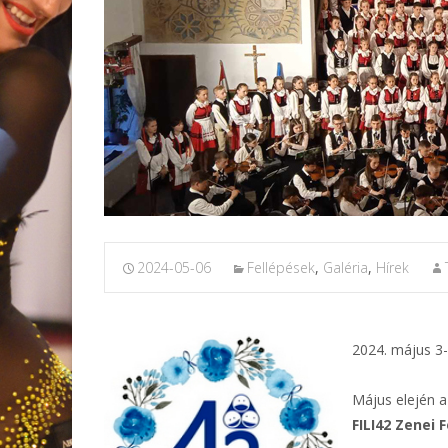
2024-05-06
Fellépések
,
Galéria
,
Hírek
2024. május 3-
Május elején a
FILI42 Zenei F