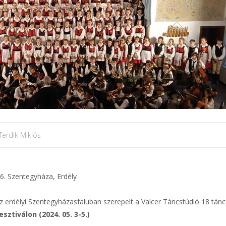
Terdik Miklós
6. Szentegyháza, Erdély
z erdélyi Szentegyházasfaluban szerepelt a Valcer Táncstúdió 18 tán
esztiválon (2024. 05. 3-5.)