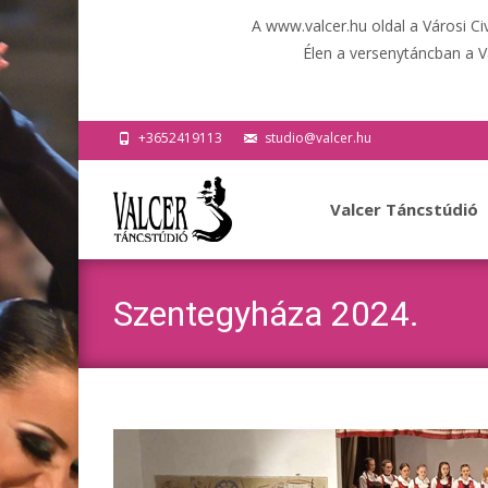
A www.valcer.hu oldal a Városi C
Élen a versenytáncban a V
+3652419113
studio@valcer.hu
Ugrás
a
Valcer Táncstúdió
tartalomhoz
Szentegyháza 2024.