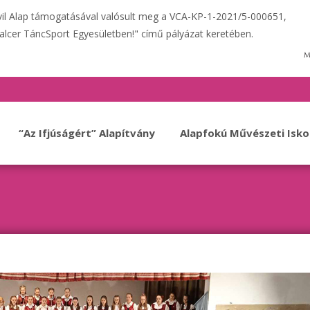
ivil Alap támogatásával valósult meg a VCA-KP-1-2021/5-000651,
alcer TáncSport Egyesületben!" című pályázat keretében.
“Az Ifjúságért” Alapítvány
Alapfokú Művészeti Isko