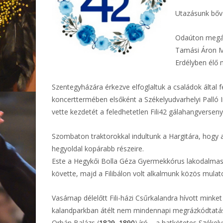
Utazásunk bőv
Odaúton megáll
Tamási Áron Mű
Erdélyben élő
Szentegyházára érkezve elfoglaltuk a családok által 
koncerttermében elsőként a Székelyudvarhelyi Palló
vette kezdetét a feledhetetlen Fili42 gálahangverseny.
Szombaton traktorokkal indultunk a Hargitára, hogy
hegyoldal kopárabb részeire.
Este a Hegykői Bolla Géza Gyermekkórus lakodalmas j
követte, majd a Filibálon volt alkalmunk közös mul
Vasárnap délelőtt Fili-házi Csűrkalandra hívott minke
kalandparkban átélt nem mindennapi megrázkódtatást
Orbán Balázs (
1829
–
1890
) író – a hatkötetes Székel