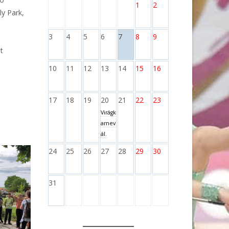
1
2
ly Park,
3
4
5
6
7
8
9
t
10
11
12
13
14
15
16
17
18
19
20
21
22
23
Virágk
arnev
ál.
24
25
26
27
28
29
30
31