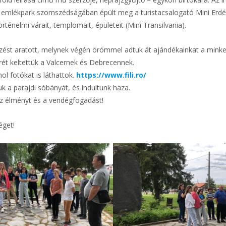
Az emlékpark szomszédságában épült meg a turistacsalogató Mini Erdé
rténelmi várait, templomait, épületeit (Mini Transilvania).
szést aratott, melynek végén örömmel adtuk át ajándékainkat a minke
rét keltettük a Valcernek és Debrecennek.
ol fotókat is láthattok.
https://www.fili.ro/
k a parajdi sóbányát, és indultunk haza.
 az élményt és a vendégfogadást!
éget!