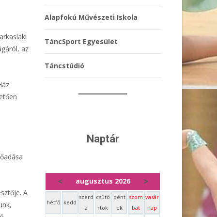
Alapfokú Művészeti Iskola
arkaslaki
TáncSport Egyesület
gáról, az
Táncstúdió
Ház
vetően
Naptár
előadása
<
>
augusztus 2026
sztője. A
szerd
csütö
pént
szom
vasár
hétfő
kedd
unk,
a
rtök
ek
bat
nap
ró