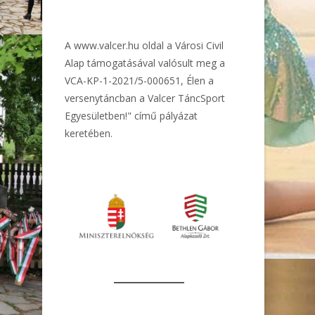
A
www.valcer.hu
oldal a Városi Civil
Alap támogatásával valósult meg a
VCA-KP-1-2021/5-000651, Élen a
versenytáncban a Valcer TáncSport
Egyesületben!" című pályázat
keretében.