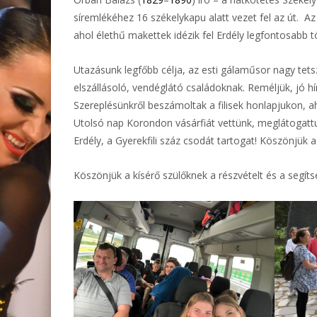
síremlékéhez 16 székelykapu alatt vezet fel az út. 
ahol élethű makettek idézik fel Erdély legfontosabb tö
Utazásunk legfőbb célja, az esti gálaműsor nagy tet
elszállásoló, vendéglátó családoknak. Reméljük, jó hí
Szereplésünkről beszámoltak a filisek honlapjukon, ah
Utolsó nap Korondon vásárfiát vettünk, meglátogattu
Erdély, a Gyerekfili száz csodát tartogat! Köszönjük
Köszönjük a kísérő szülőknek a részvételt és a segíts