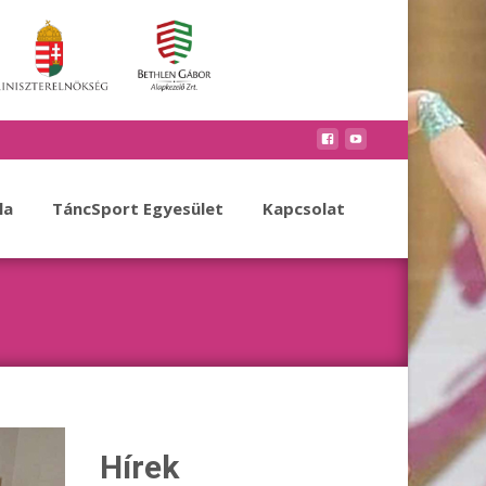
la
TáncSport Egyesület
Kapcsolat
Hírek