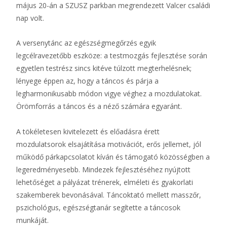
május 20-án a SZUSZ parkban megrendezett Valcer családi
nap volt.
A versenytánc az egészségmegőrzés egyik
legcélravezetőbb eszköze: a testmozgás fejlesztése során
egyetlen testrész sincs kitéve túlzott megterhelésnek;
lényege éppen az, hogy a táncos és párja a
legharmonikusabb módon vigye véghez a mozdulatokat.
Örömforrás a táncos és a néző számára egyaránt.
A tökéletesen kivitelezett és előadásra érett
mozdulatsorok elsajátítása motivációt, erős jellemet, jól
működő párkapcsolatot kíván és támogató közösségben a
legeredményesebb. Mindezek fejlesztéséhez nyújtott
lehetőséget a pályázat trénerek, elméleti és gyakorlati
szakemberek bevonásával. Táncoktató mellett masszőr,
pszichológus, egészségtanár segítette a táncosok
munkáját.