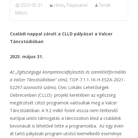
2023-05-31
Hírek
,
Pályázatok
Terdik
Miklós
Családi nappal zárult a CLLD pályázat a Valcer
Táncstúdióban
2023. május 31.
Az „Egészségügyi kompetenciafejlesztés és szemléletformálás
a Valcer Táncstúdióban” című,
TOP-7.1.1-16-H-ESZA-2021-
02297
azonosító számú,
Cívis Lokális Lehetőségek
Debrecenben (CLLD) projekt keretében az egészség
megőrzését célzó programok valósultak meg a Valcer
Táncstúdióban. A 9.2 millió forint vissza nem térítendő
európai uniós támogatás a táncosokon kívül a családok
bevonását is lehetővé tette a programokba. Az egy éven
át tartó pályázati program utolsó kiemelkedő eseménye