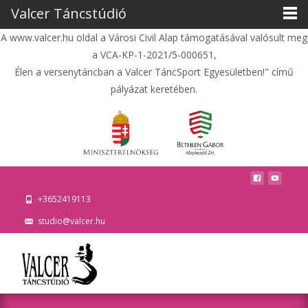
Valcer Táncstúdió
A www.valcer.hu oldal a Városi Civil Alap támogatásával valósult meg
a VCA-KP-1-2021/5-000651,
Élen a versenytáncban a Valcer TáncSport Egyesületben!" című
pályázat keretében.
+3652419113
studio@valcer.hu