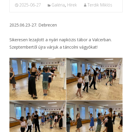
2025-06-27
Galéria
,
Hírek
Terdik Miklós
2025.06.23-27. Debrecen
Sikeresen lezajlott a nyári napközis tábor a Valcerban.
Szeptembertől újra várjuk a táncolni vágyókat!