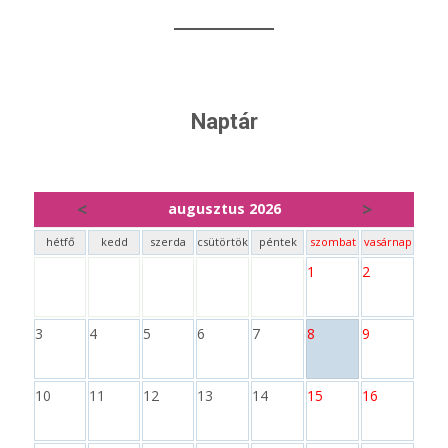
Naptár
<
>
augusztus 2026
hétfő
kedd
szerda
csütörtök
péntek
szombat
vasárnap
1
2
3
4
5
6
7
8
9
10
11
12
13
14
15
16