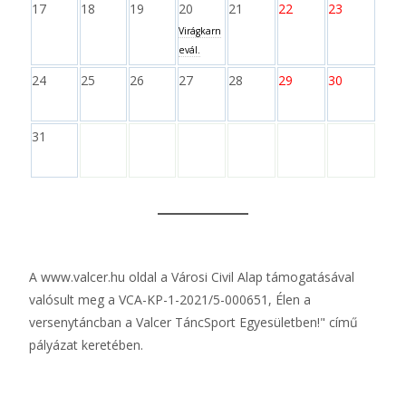
17
18
19
20
21
22
23
Virágkarn
evál.
24
25
26
27
28
29
30
31
A
www.valcer.hu
oldal a Városi Civil Alap támogatásával
valósult meg a VCA-KP-1-2021/5-000651, Élen a
versenytáncban a Valcer TáncSport Egyesületben!" című
pályázat keretében.