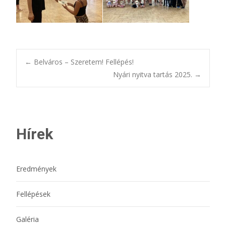
Bejegyzésnavigác
←
Belváros – Szeretem! Fellépés!
Nyári nyitva tartás 2025.
→
Hírek
Eredmények
Fellépések
Galéria