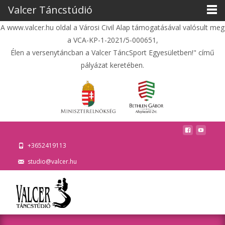
Valcer Táncstúdió
A www.valcer.hu oldal a Városi Civil Alap támogatásával valósult meg
a VCA-KP-1-2021/5-000651,
Élen a versenytáncban a Valcer TáncSport Egyesületben!" című
pályázat keretében.
+3652419113
studio@valcer.hu