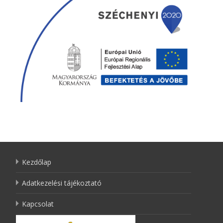
Kezdőlap
Adatkezelési tájékoztató
Kapcsolat