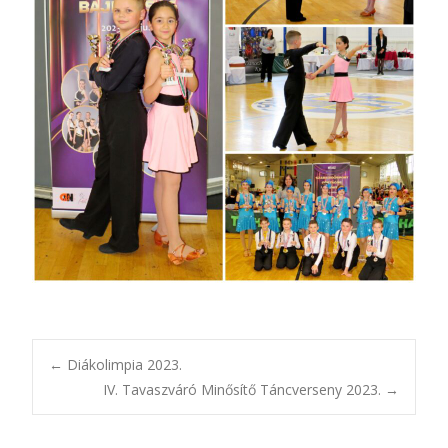
Bejegyzésnavigác
←
Diákolimpia 2023.
IV. Tavaszváró Minősítő Táncverseny 2023.
→