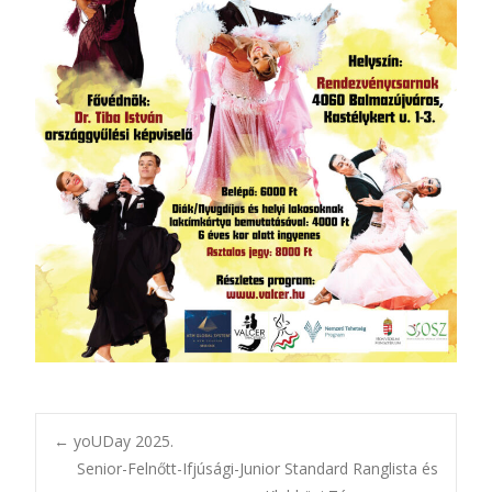
Bejegyzésnavigác
←
yoUDay 2025.
Senior-Felnőtt-Ifjúsági-Junior Standard Ranglista és