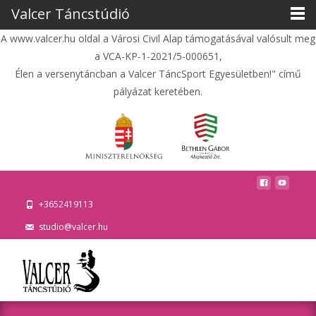
Valcer Táncstúdió
A www.valcer.hu oldal a Városi Civil Alap támogatásával valósult meg
a VCA-KP-1-2021/5-000651,
Élen a versenytáncban a Valcer TáncSport Egyesületben!" című
pályázat keretében.
+3652419113
studio@valcer.hu