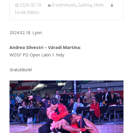
2024-02-18
Eredmények
,
Galéria
,
Hírek
Terdik Miklós
2024.02.18. Lyon.
Andrea Silvestri – Váradi Martina:
WDSF PD Open Latin 1. hely.
Gratulálunk!