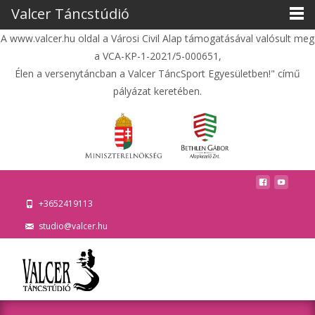
Valcer Táncstúdió
A www.valcer.hu oldal a Városi Civil Alap támogatásával valósult meg
a VCA-KP-1-2021/5-000651,
Élen a versenytáncban a Valcer TáncSport Egyesületben!" című
pályázat keretében.
+3652419113
studio@valcer.hu