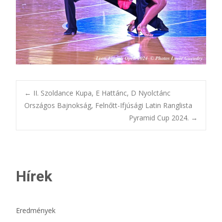
Bejegyzésnavigác
←
II. Szoldance Kupa, E Hattánc, D Nyolctánc
Országos Bajnokság, Felnőtt-Ifjúsági Latin Ranglista
Pyramid Cup 2024.
→
Hírek
Eredmények