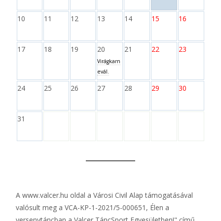
10
11
12
13
14
15
16
17
18
19
20
21
22
23
Virágkarn
evál.
24
25
26
27
28
29
30
31
A
www.valcer.hu
oldal a Városi Civil Alap támogatásával
valósult meg a VCA-KP-1-2021/5-000651, Élen a
versenytáncban a Valcer TáncSport Egyesületben!" című