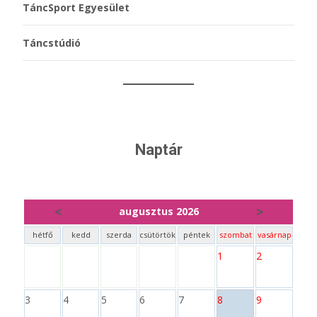
TáncSport Egyesület
Táncstúdió
Naptár
<
>
augusztus 2026
hétfő
kedd
szerda
csütörtök
péntek
szombat
vasárnap
1
2
3
4
5
6
7
8
9