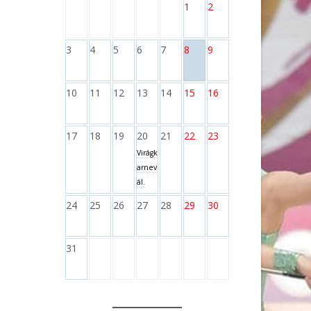
1
2
3
4
5
6
7
8
9
10
11
12
13
14
15
16
17
18
19
20
21
22
23
Virágk
arnev
ál.
24
25
26
27
28
29
30
31