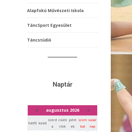
Alapfokú Művészeti Iskola
TáncSport Egyesület
Táncstúdió
Naptár
<
>
augusztus 2026
szerd
csütö
pént
szom
vasár
hétfő
kedd
a
rtök
ek
bat
nap