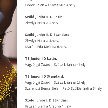
Fodor Zalán – Gulyás Villő 4.hely.
Szóló Junior II. D Latin:
Zhydyk Natália 4.hely.
Szóló Junior II. D Standard:
Zhydyk Natália 3.hely.
Maródi Éda Melinda 6.hely.
TB Junior I D Latin:
Vágvölgyi Zoárd – Szász Lilianna 4.hely.
TB Junior I D Standard:
Vágvölgyi Zoárd – Szász Lilianna 2.hely.
Szerencsi Bence Béla – Pető-Szőllősi Indira 3.hely.
Szóló Junior I. D Standard:
Krizsán Blanka Orsolya 1.hely.