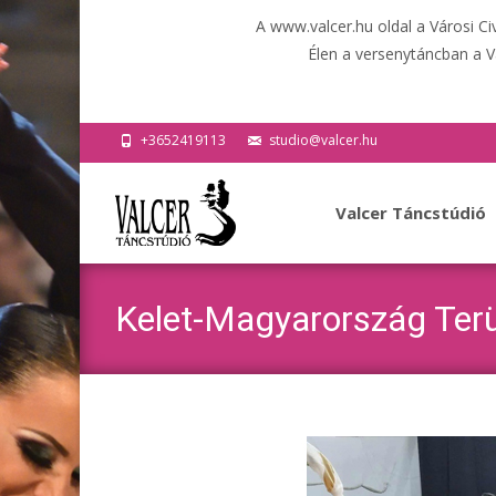
A www.valcer.hu oldal a Városi C
Élen a versenytáncban a V
+3652419113
studio@valcer.hu
Ugrás
a
Valcer Táncstúdió
tartalomhoz
Kelet-Magyarország Terü