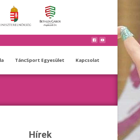
la
TáncSport Egyesület
Kapcsolat
Hírek