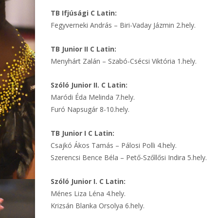
TB Ifjúsági C Latin:
Fegyverneki András – Biri-Vaday Jázmin 2.hely.
TB Junior II C Latin:
Menyhárt Zalán – Szabó-Csécsi Viktória 1.hely.
Szóló Junior II. C Latin:
Maródi Éda Melinda 7.hely.
Furó Napsugár 8-10.hely.
TB Junior I C Latin:
Csajkó Ákos Tamás – Pálosi Polli 4.hely.
Szerencsi Bence Béla – Pető-Szőllősi Indira 5.hely.
Szóló Junior I. C Latin:
Ménes Liza Léna 4.hely.
Krizsán Blanka Orsolya 6.hely.