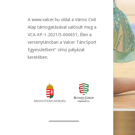
A
www.valcer.hu
oldal a Városi Civil
Alap támogatásával valósult meg a
VCA-KP-1-2021/5-000651, Élen a
versenytáncban a Valcer TáncSport
Egyesületben!" című pályázat
keretében.