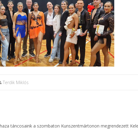
Terdik Miklós
k haza táncosaink a szombaton Kunszentmártonon megrendezett Kele