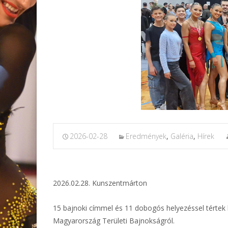
2026-02-28
Eredmények
,
Galéria
,
Hírek
2026.02.28. Kunszentmárton
15 bajnoki címmel és 11 dobogós helyezéssel térte
Magyarország Területi Bajnokságról.