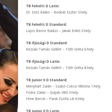
TB Felnőtt D Latin:
Dr. Diós Ádám – Bodnár Eszter 3.hely.
TB Felnőtt D Standard:
Lajos Bence Balázs – Jakab Enikő 3.hely.
TB Ifjúsági D Standard:
Krizsán Tamás Gellért – Tóth Gréta 6.hely.
TB Ifjúsági D Latin:
Krizsán Tamás Gellért – Tóth Gréta 8.hely.
TB Junior II D Standard:
Menyhárt Zalán – Szabó-Csécsi Viktória 1.hely.
Fodor Zalán – Gulyás Villő 3.hely.
Fene Bercel – Pardi Zsófia Lili 6.hely.
TB Junior II D Latin: