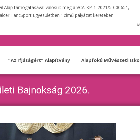
ivil Alap támogatásával valósult meg a VCA-KP-1-2021/5-000651,
alcer TáncSport Egyesületben!" című pályázat keretében.
“Az Ifjúságért” Alapítvány
Alapfokú Művészeti Isko
leti Bajnokság 2026.