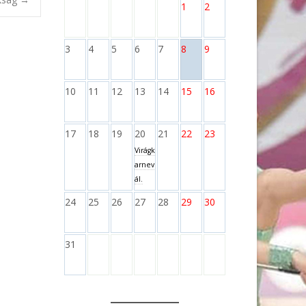
1
2
3
4
5
6
7
8
9
10
11
12
13
14
15
16
17
18
19
20
21
22
23
Virágk
arnev
ál.
24
25
26
27
28
29
30
31