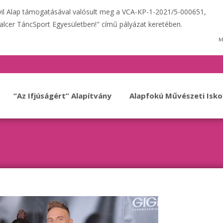
ivil Alap támogatásával valósult meg a VCA-KP-1-2021/5-000651,
alcer TáncSport Egyesületben!" című pályázat keretében.
“Az Ifjúságért” Alapítvány
Alapfokú Művészeti Isko