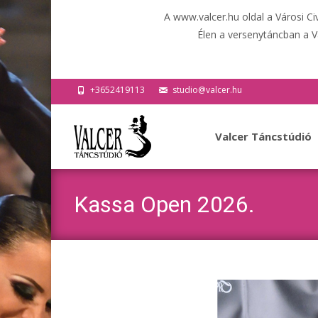
A www.valcer.hu oldal a Városi C
Élen a versenytáncban a V
+3652419113
studio@valcer.hu
Ugrás
a
Valcer Táncstúdió
tartalomhoz
Kassa Open 2026.