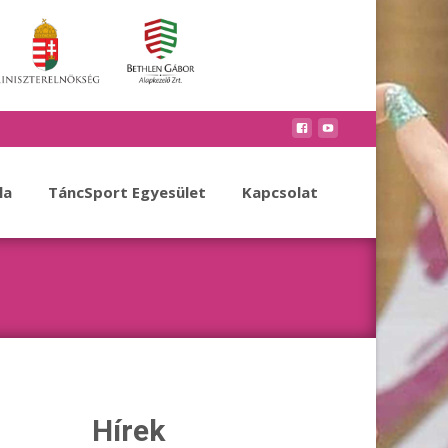
la
TáncSport Egyesület
Kapcsolat
Hírek