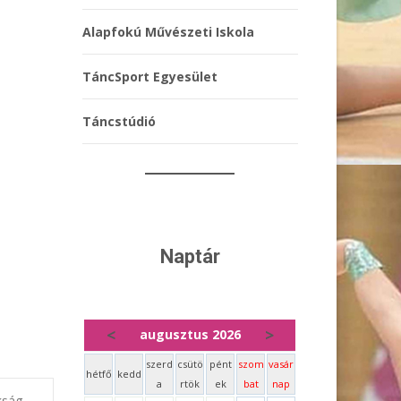
Alapfokú Művészeti Iskola
TáncSport Egyesület
Táncstúdió
Naptár
<
>
augusztus 2026
szerd
csütö
pént
szom
vasár
hétfő
kedd
a
rtök
ek
bat
nap
kság
→