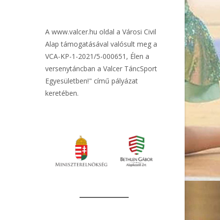
A
www.valcer.hu
oldal a Városi Civil
Alap támogatásával valósult meg a
VCA-KP-1-2021/5-000651, Élen a
versenytáncban a Valcer TáncSport
Egyesületben!" című pályázat
keretében.