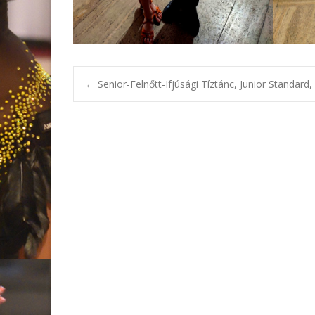
Bejegyzésnavi
←
Senior-Felnőtt-Ifjúsági Tíztánc, Junior Standard,