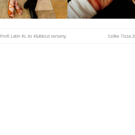
gáció
 Profi Latin RL és Klubközi verseny
Szőke Tisza 