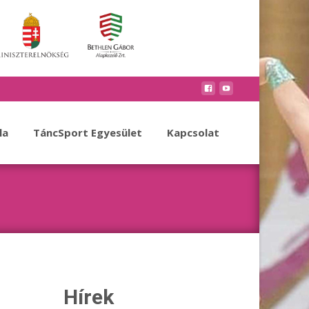
la
TáncSport Egyesület
Kapcsolat
Hírek