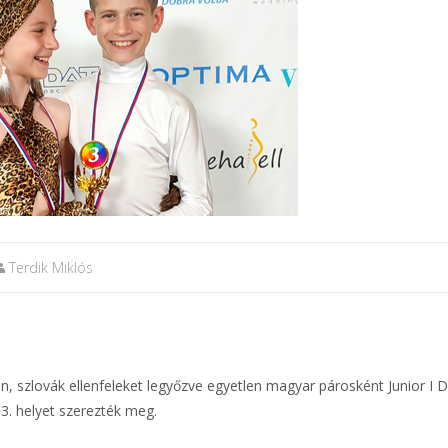
Terdik Miklós
, szlovák ellenfeleket legyőzve egyetlen magyar párosként Junior I D
 3. helyet szerezték meg.