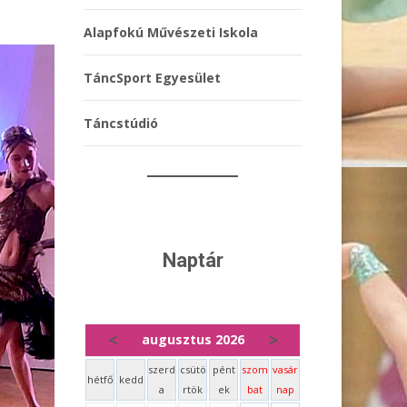
Alapfokú Művészeti Iskola
TáncSport Egyesület
Táncstúdió
Naptár
<
>
augusztus 2026
szerd
csütö
pént
szom
vasár
hétfő
kedd
a
rtök
ek
bat
nap