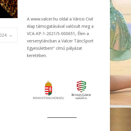
A
www.valcer.hu
oldal a Városi Civil
Alap támogatásával valósult meg a
VCA-KP-1-2021/5-000651, Élen a
2024.
→
versenytáncban a Valcer TáncSport
Egyesületben!" című pályázat
keretében.