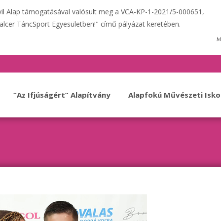
ivil Alap támogatásával valósult meg a VCA-KP-1-2021/5-000651,
alcer TáncSport Egyesületben!" című pályázat keretében.
“Az Ifjúságért” Alapítvány
Alapfokú Művészeti Isko