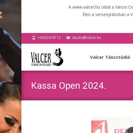
A www.valcer.hu oldal a Városi C
Élen a versenytáncban a V
+3652419113
studio@valcer.hu
Ugrás
a
Valcer Táncstúdió
tartalomhoz
Kassa Open 2024.