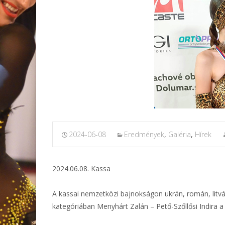
2024-06-08
Eredmények
,
Galéria
,
Hírek
2024.06.08. Kassa
A kassai nemzetközi bajnokságon ukrán, román, litván
kategóriában Menyhárt Zalán – Pető-Szőllősi Indira a