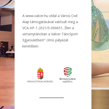
A
www.valcer.hu
oldal a Városi Civil
Alap támogatásával valósult meg a
VCA-KP-1-2021/5-000651, Élen a
versenytáncban a Valcer TáncSport
Egyesületben!" című pályázat
keretében.