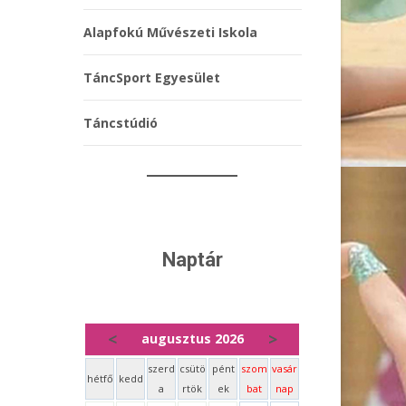
Alapfokú Művészeti Iskola
TáncSport Egyesület
Táncstúdió
Naptár
<
>
augusztus 2026
szerd
csütö
pént
szom
vasár
hétfő
kedd
a
rtök
ek
bat
nap