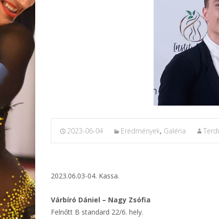
2023-06-04
Eredmények
,
Galéria
Terd
2023.06.03-04. Kassa.
Várbíró Dániel – Nagy Zsófia
Felnőtt B standard 22/6. hely.