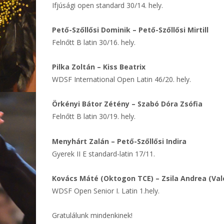
Ifjúsági open standard 30/14. hely.
Pető-Szőllősi Dominik – Pető-Szőllősi Mirtill
Felnőtt B latin 30/16. hely.
Pilka Zoltán – Kiss Beatrix
WDSF International Open Latin 46/20. hely.
Örkényi Bátor Zétény – Szabó Dóra Zsófia
Felnőtt B latin 30/19. hely.
Menyhárt Zalán – Pető-Szőllősi Indira
Gyerek II E standard-latin 17/11.
Kovács Máté (Oktogon TCE) – Zsila Andrea (Val
WDSF Open Senior I. Latin 1.hely.
Gratulálunk mindenkinek!