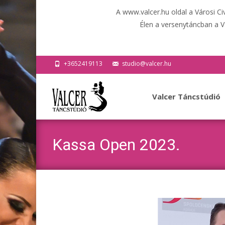
A www.valcer.hu oldal a Városi C
Élen a versenytáncban a V
+3652419113
studio@valcer.hu
Ugrás
a
Valcer Táncstúdió
tartalomhoz
Kassa Open 2023.