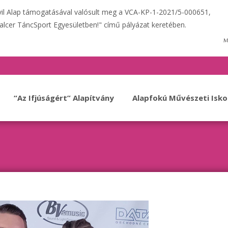
ivil Alap támogatásával valósult meg a VCA-KP-1-2021/5-000651,
alcer TáncSport Egyesületben!" című pályázat keretében.
“Az Ifjúságért” Alapítvány
Alapfokú Művészeti Isko