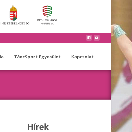
la
TáncSport Egyesület
Kapcsolat
Hírek