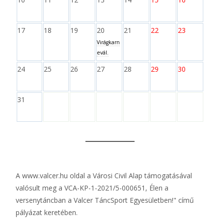
17
18
19
20
21
22
23
Virágkarn
evál.
24
25
26
27
28
29
30
31
A
www.valcer.hu
oldal a Városi Civil Alap támogatásával
valósult meg a VCA-KP-1-2021/5-000651, Élen a
versenytáncban a Valcer TáncSport Egyesületben!" című
pályázat keretében.