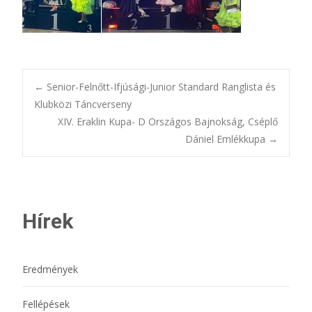
Bejegyzésnavigác
←
Senior-Felnőtt-Ifjúsági-Junior Standard Ranglista és
Klubközi Táncverseny
XIV. Eraklin Kupa- D Országos Bajnokság, Cséplő
Dániel Emlékkupa
→
Hírek
Eredmények
Fellépések