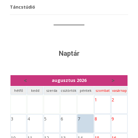
Táncstúdió
Naptár
<
>
augusztus 2026
hétfő
kedd
szerda
csütörtök
péntek
szombat
vasárnap
1
2
3
4
5
6
7
8
9
10
11
12
13
14
15
16