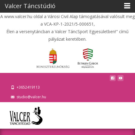
Valcer Táncstúdió
A www.valcer.hu oldal a Városi Civil Alap támogatásával valósult meg
a VCA-KP-1-2021/5-000651,
Élen a versenytáncban a Valcer TáncSport Egyesületben!" című
pályázat keretében.
+3652419113
studio@valcer.hu