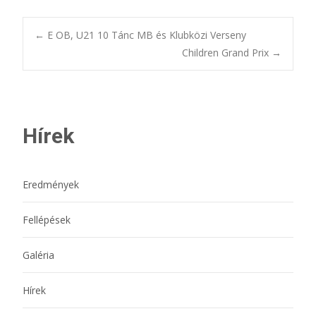
Bejegyzésnavigác
←
E OB, U21 10 Tánc MB és Klubközi Verseny
Children Grand Prix
→
Hírek
Eredmények
Fellépések
Galéria
Hírek