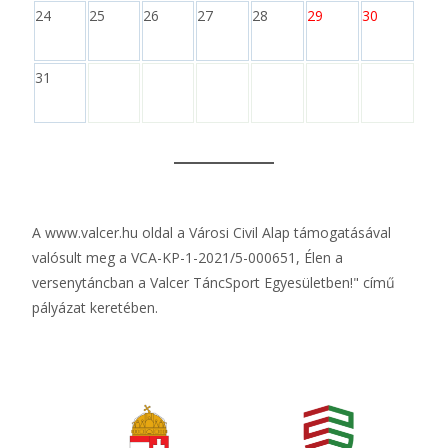
24
25
26
27
28
29
30
31
A
www.valcer.hu
oldal a Városi Civil Alap támogatásával
valósult meg a VCA-KP-1-2021/5-000651, Élen a
versenytáncban a Valcer TáncSport Egyesületben!" című
pályázat keretében.