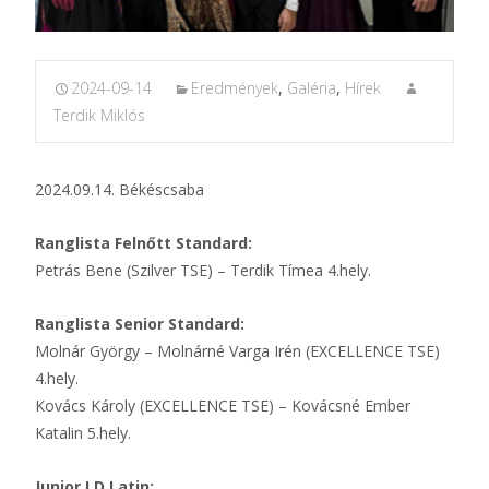
2024-09-14
Eredmények
,
Galéria
,
Hírek
Terdik Miklós
2024.09.14. Békéscsaba
Ranglista Felnőtt Standard:
Petrás Bene (Szilver TSE) – Terdik Tímea 4.hely.
Ranglista Senior Standard:
Molnár György – Molnárné Varga Irén (EXCELLENCE TSE)
4.hely.
Kovács Károly (EXCELLENCE TSE) – Kovácsné Ember
Katalin 5.hely.
Junior I D Latin: