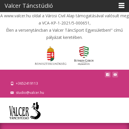
Valcer Táncstúdió
A www.valcer.hu oldal a Városi Civil Alap támogatásával valósult meg
a VCA-KP-1-2021/5-000651,
Élen a versenytáncban a Valcer TáncSport Egyesületben!" című
pályázat keretében.
+3652419113
studio@valcer.hu