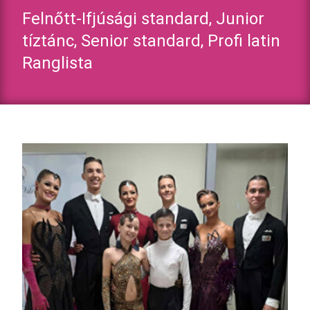
Felnőtt-Ifjúsági standard, Junior
tíztánc, Senior standard, Profi latin
Ranglista