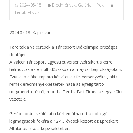
2024-05-18
Eredmények
,
Galéria
,
Hírek
Terdik Miklós
2024.05.18. Kaposvár
Taroltak a valceresek a Táncsport Diákolimpia országos
döntőjén.
A Valcer TáncSport Egyesület versenyzői sikert sikerre
halmoztak az elmúlt időszakban a magyar bajnokságokon.
Ezúttal a diákolimpiára készítettek fel versenyzőket, akik
remek eredményekkel tértek haza az éjfélig tartó
megmérettetésről, mondta Terdik-Tasi Tímea az egyesület
vezetője.
Geréb Lóránt szóló latin kűrben állhatott a dobogó
legmagasabb fokára a 12-13 évesek között az Epreskerti
Àltalànos Iskola képviseletében.