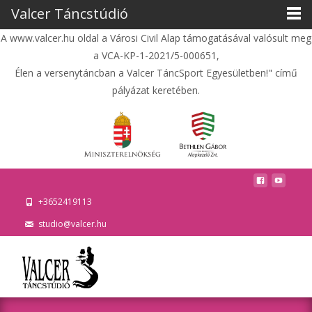
Valcer Táncstúdió
A www.valcer.hu oldal a Városi Civil Alap támogatásával valósult meg
a VCA-KP-1-2021/5-000651,
Élen a versenytáncban a Valcer TáncSport Egyesületben!" című
pályázat keretében.
+3652419113
studio@valcer.hu