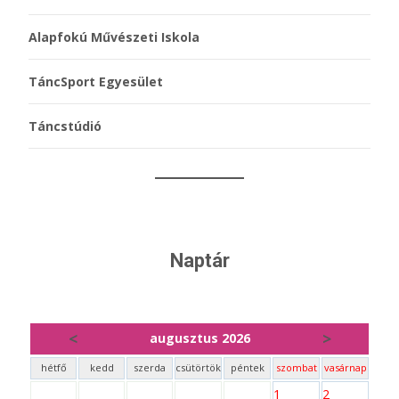
Alapfokú Művészeti Iskola
TáncSport Egyesület
Táncstúdió
Naptár
<
>
augusztus 2026
hétfő
kedd
szerda
csütörtök
péntek
szombat
vasárnap
1
2