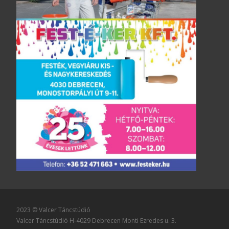
2023 © Valcer Táncstúdió
Valcer Táncstúdió H-4029 Debrecen Monti Ezredes u. 3.