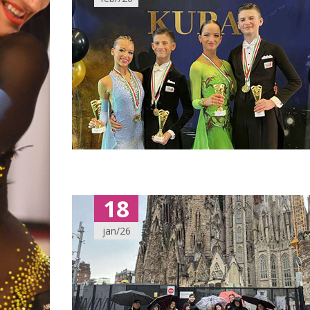
18
jan/26