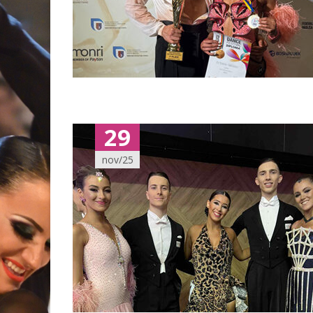
29
nov/25