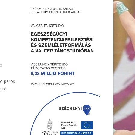
ós
ló páros
bíró