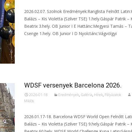
2026.02.07. Szolnok Eredmények:Ranglista Felnőtt Latin:
Balázs – Kis Violetta (Szilver TSE) 1.hely.Gáspár Patrik – 
Beatrix 3.hely. OB Junior I E Hattánc:Megyesi Tamás – T
Csenge 1.hely. OB Junior I D Nyolctánc:Vágvölgyi
Tovább...
WDSF versenyek Barcelona 2026.
2026-01-18
Eredmények
,
Galéria
,
Hírek
,
Pályázatok
Miklós
2026.01.17-18. Barcelona WDSF World Open Felnőtt Lati
Balázs – Kis Violetta (Szilver TSE) 9.hely.Gáspár Patrik – 
Beatrix 60.hely. WDSF World Challenge Kupa Latin:Gáspá