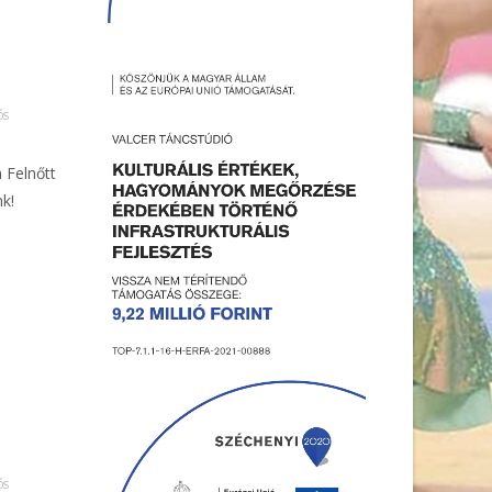
ós
 Felnőtt
nk!
ós