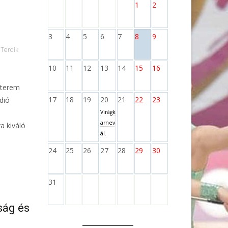
1
2
3
4
5
6
7
8
9
Terdik
10
11
12
13
14
15
16
yterem
17
18
19
20
21
22
23
dió
Virágk
arnev
a kiváló
ál.
24
25
26
27
28
29
30
31
ság és