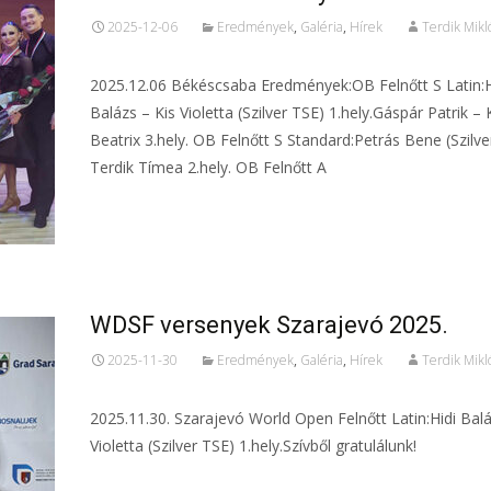
2025-12-06
Eredmények
,
Galéria
,
Hírek
Terdik Mikl
2025.12.06 Békéscsaba Eredmények:OB Felnőtt S Latin:H
Balázs – Kis Violetta (Szilver TSE) 1.hely.Gáspár Patrik – 
Beatrix 3.hely. OB Felnőtt S Standard:Petrás Bene (Szilve
Terdik Tímea 2.hely. OB Felnőtt A
Tovább...
WDSF versenyek Szarajevó 2025.
2025-11-30
Eredmények
,
Galéria
,
Hírek
Terdik Mikl
2025.11.30. Szarajevó World Open Felnőtt Latin:Hidi Balá
Violetta (Szilver TSE) 1.hely.Szívből gratulálunk!