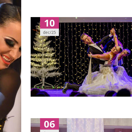
10
dec/25
06