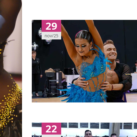
29
nov/25
22