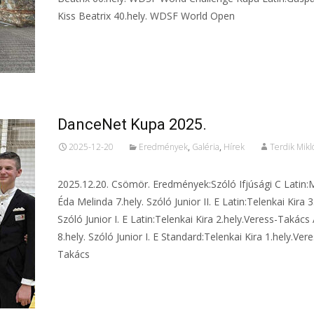
Kiss Beatrix 40.hely. WDSF World Open
Tovább...
DanceNet Kupa 2025.
2025-12-20
Eredmények
,
Galéria
,
Hírek
Terdik Mikl
2025.12.20. Csömör. Eredmények:Szóló Ifjúsági C Latin:
Éda Melinda 7.hely. Szóló Junior II. E Latin:Telenkai Kira 3
Szóló Junior I. E Latin:Telenkai Kira 2.hely.Veress-Takács
8.hely. Szóló Junior I. E Standard:Telenkai Kira 1.hely.Vere
Takács
Tovább...