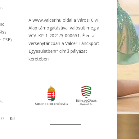
ós
A
www.valcer.hu
oldal a Városi Civil
idi
Alap támogatásával valósult meg a
Kiss
VCA-KP-1-2021/5-000651, Élen a
r TSE) –
versenytáncban a Valcer TáncSport
Egyesületben!" című pályázat
keretében.
ós
zs – Kis