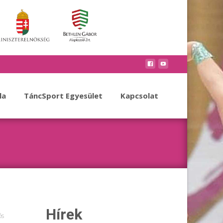
la
TáncSport Egyesület
Kapcsolat
Hírek
ós