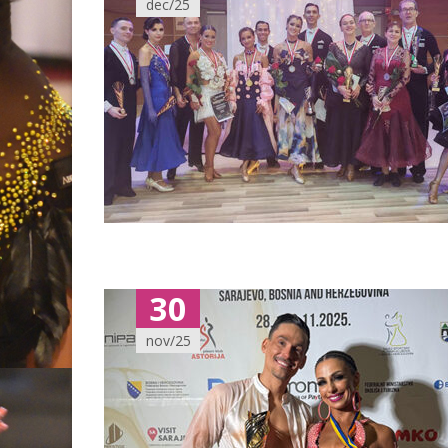
dec/25
30
nov/25