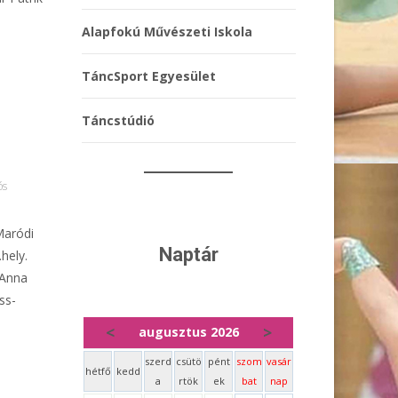
Alapfokú Művészeti Iskola
TáncSport Egyesület
Táncstúdió
ós
Maródi
Naptár
.hely.
 Anna
ss-
<
>
augusztus 2026
szerd
csütö
pént
szom
vasár
hétfő
kedd
a
rtök
ek
bat
nap