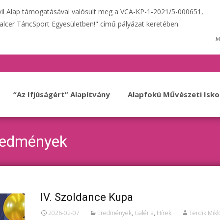
ivil Alap támogatásával valósult meg a VCA-KP-1-2021/5-000651,
alcer TáncSport Egyesületben!" című pályázat keretében.
“Az Ifjúságért” Alapítvány
Alapfokú Művészeti Isko
redmények
IV. Szoldance Kupa
2026-02-07
Eredmények
,
Galéria
,
Hírek
Terdik Mikl