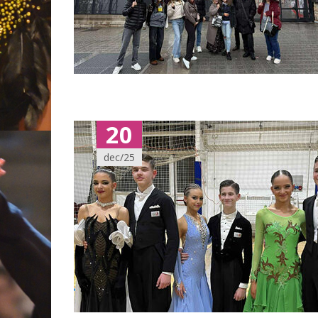
20
dec/25