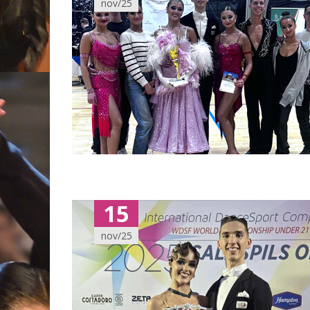
nov/25
15
nov/25