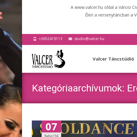
A www.valcer.hu oldal a Városi C
Élen a versenytáncban a V
+3652419113
studio@valcer.hu
Ugrás
a
Valcer Táncstúdió
tartalomhoz
Kategóriaarchívumok: E
07
febr/26