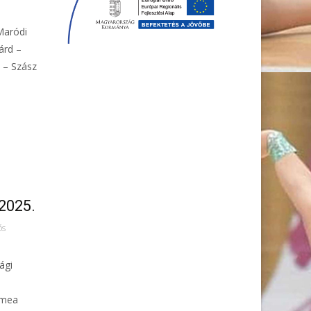
Maródi
árd –
d – Szász
2025.
ós
ági
ímea