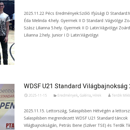
2025.11.22 Pécs Eredmények:Szóló Ifjúsági D Standard:
Éda Melinda 4.hely. Gyermek II D Standard :Vágvölgyi Zo
Szász Lilianna 5.hely. Gyermek II D Latin:Vágvölgyi Zoár
Lilianna 2.hely. Junior I D Latin:Vágvölgyi
Tovább...
WDSF U21 Standard Világbajnokság 
2025-11-15
Eredmények
,
Galéria
,
Hírek
Terdik Mikl
2025.11.15. Lettország, Salaspilsben Hétvégén a lettorsz
Salaspilsben megrendezett WDSF U21 Standard táncok
Világbajnokságán, Petrás Bene (Szilver TSE) és Terdik T