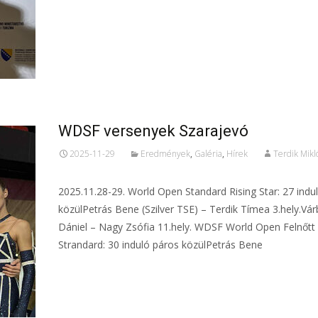
WDSF versenyek Szarajevó
2025-11-29
Eredmények
,
Galéria
,
Hírek
Terdik Mikl
2025.11.28-29. World Open Standard Rising Star: 27 indu
közülPetrás Bene (Szilver TSE) – Terdik Tímea 3.hely.Vár
Dániel – Nagy Zsófia 11.hely. WDSF World Open Felnőtt
Strandard: 30 induló páros közülPetrás Bene
Tovább...