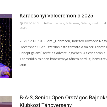
Karácsonyi Valceremónia 2025.
2025-12-10
Eredmények
,
Fellépések
,
Galéria
,
Hírek
Miklós
2025.12.10. 18:00 óra _Debrecen, Kölcsey Központ Nag
December 10-én, szerdán este tartotta a Valcer Táncstú
ünnepi gálaműsorát az advent jegyében. Az est során a
Táncstúdió minden korosztálya táncra perdült, bemutatv
latin
Tovább...
B-A-S, Senior Open Országos Bajnok
Klubközi Táncverseny