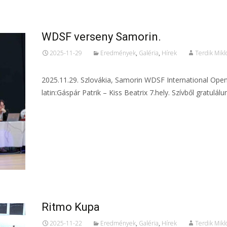
WDSF verseny Samorin.
2025-11-29
Eredmények
,
Galéria
,
Hírek
Terdik Mikl
2025.11.29. Szlovákia, Samorin WDSF International Open
latin:Gáspár Patrik – Kiss Beatrix 7.hely. Szívből gratulálu
Ritmo Kupa
2025-11-22
Eredmények
,
Galéria
,
Hírek
Terdik Mikl