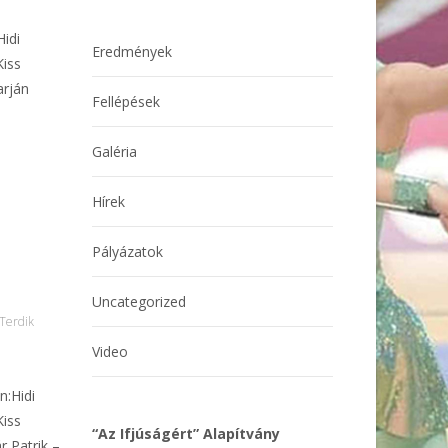
Hidi
Eredmények
Kiss
arján
Fellépések
Galéria
Hírek
Pályázatok
Uncategorized
Terdik
Video
n:Hidi
Kiss
“Az Ifjúságért” Alapítvány
r Patrik –