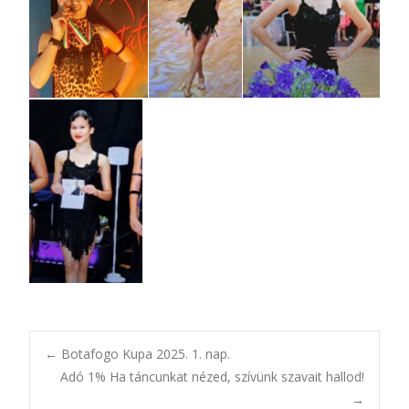
Bejegyzésnavigác
←
Botafogo Kupa 2025. 1. nap.
Adó 1% Ha táncunkat nézed, szívünk szavait hallod!
→