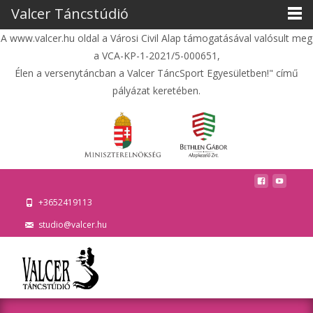
Valcer Táncstúdió
A www.valcer.hu oldal a Városi Civil Alap támogatásával valósult meg
a VCA-KP-1-2021/5-000651,
Élen a versenytáncban a Valcer TáncSport Egyesületben!" című
pályázat keretében.
+3652419113
studio@valcer.hu