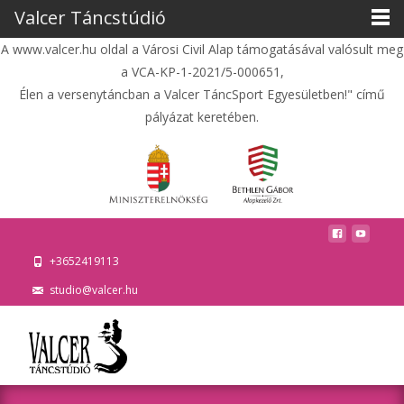
Valcer Táncstúdió
A www.valcer.hu oldal a Városi Civil Alap támogatásával valósult meg
a VCA-KP-1-2021/5-000651,
Élen a versenytáncban a Valcer TáncSport Egyesületben!" című
pályázat keretében.
+3652419113
studio@valcer.hu