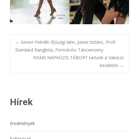
Bejegyzésnavigác
←
Senior-Felnőtt-Ifjúsági latin, Junior tíztánc, Profi
Standard Ranglista, Formációs Táncverseny
NYÁRI NAPKÖZIS TÁBORT tartunk a Vakáció
kezdetén
→
Hírek
Eredmények
Fellépések