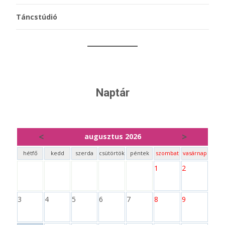
Táncstúdió
Naptár
<
>
augusztus 2026
hétfő
kedd
szerda
csütörtök
péntek
szombat
vasárnap
1
2
3
4
5
6
7
8
9