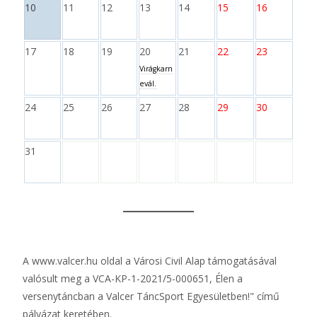
10
11
12
13
14
15
16
17
18
19
20
21
22
23
Virágkarn
evál.
24
25
26
27
28
29
30
31
A
www.valcer.hu
oldal a Városi Civil Alap támogatásával
valósult meg a VCA-KP-1-2021/5-000651, Élen a
versenytáncban a Valcer TáncSport Egyesületben!" című
pályázat keretében.