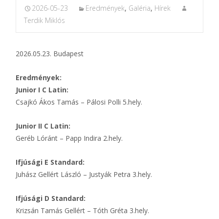
2026-05-23
Eredmények
,
Galéria
,
Hírek
Terdik Miklós
2026.05.23. Budapest
Eredmények:
Junior I C Latin:
Csajkó Ákos Tamás – Pálosi Polli 5.hely.
Junior II C Latin:
Geréb Lóránt – Papp Indira 2.hely.
Ifjúsági E Standard:
Juhász Gellért László – Justyák Petra 3.hely.
Ifjúsági D Standard:
Krizsán Tamás Gellért – Tóth Gréta 3.hely.