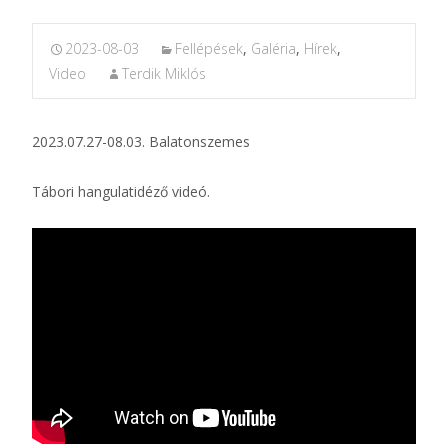
2023-08-03
Fellépések
,
Galéria
,
Hírek
,
Video
Terdik Miklós
2023.07.27-08.03. Balatonszemes
Tábori hangulatidéző videó.