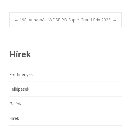
Bejegyzésnavigác
←
198. Anna-bál
WDSF PD Super Grand Prix 2023.
→
Hírek
Eredmények
Fellépések
Galéria
Hírek