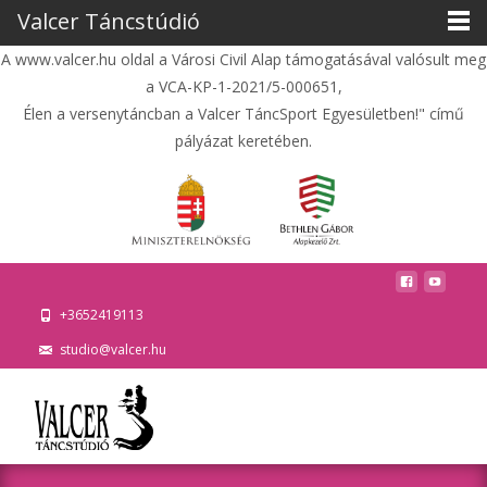
Valcer Táncstúdió
A www.valcer.hu oldal a Városi Civil Alap támogatásával valósult meg
a VCA-KP-1-2021/5-000651,
Élen a versenytáncban a Valcer TáncSport Egyesületben!" című
pályázat keretében.
+3652419113
studio@valcer.hu