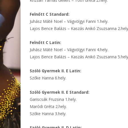
Krizsán Tamás Gellért – Tóth Gréta 2.hely.
Felnőtt C Standard:
Juhász Máté Noel – Vágvölgyi Fanni 1.hely.
Lajos Bence Balázs – Kaszás Anikó Zsuzsanna 2.hely
Felnőtt C Latin:
Juhász Máté Noel – Vágvölgyi Fanni 4.hely.
Lajos Bence Balázs – Kaszás Anikó Zsuzsanna 5.hely
Szóló Gyermek II. E Latin:
Szőke Hanna 6.hely.
Szóló Gyermek II. E Standard:
Gariscsák Fruzsina 1.hely.
Maródi Gréta 2.hely.
Szőke Hanna 3.hely.
Szóló Gyermek II. D Latin: