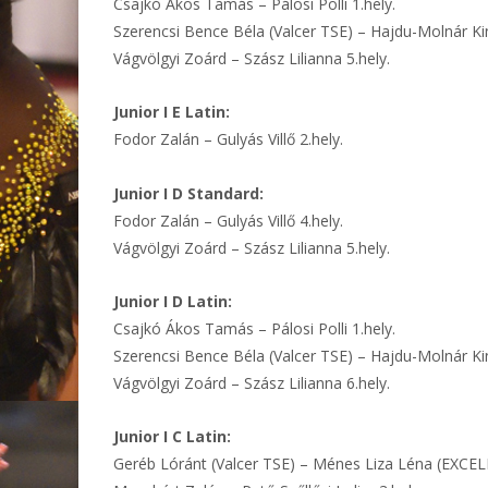
Csajkó Ákos Tamás – Pálosi Polli 1.hely.
Szerencsi Bence Béla (Valcer TSE) – Hajdu-Molnár Ki
Vágvölgyi Zoárd – Szász Lilianna 5.hely.
Junior I E Latin:
Fodor Zalán – Gulyás Villő 2.hely.
Junior I D Standard:
Fodor Zalán – Gulyás Villő 4.hely.
Vágvölgyi Zoárd – Szász Lilianna 5.hely.
Junior I D Latin:
Csajkó Ákos Tamás – Pálosi Polli 1.hely.
Szerencsi Bence Béla (Valcer TSE) – Hajdu-Molnár Ki
Vágvölgyi Zoárd – Szász Lilianna 6.hely.
Junior I C Latin:
Geréb Lóránt (Valcer TSE) – Ménes Liza Léna (EXCEL