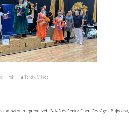
ia
,
Hírek
Terdik Miklós
ltal szombaton megrendezett B-A-S és Senior Open Országos Bajnoksá