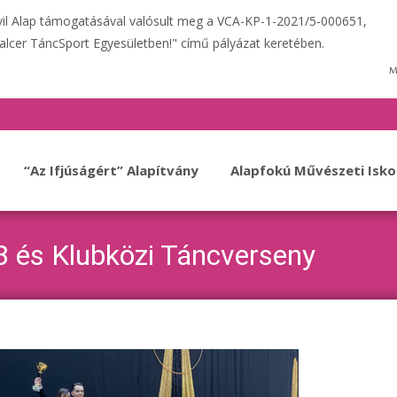
ivil Alap támogatásával valósult meg a VCA-KP-1-2021/5-000651,
alcer TáncSport Egyesületben!" című pályázat keretében.
“Az Ifjúságért” Alapítvány
Alapfokú Művészeti Isko
B és Klubközi Táncverseny