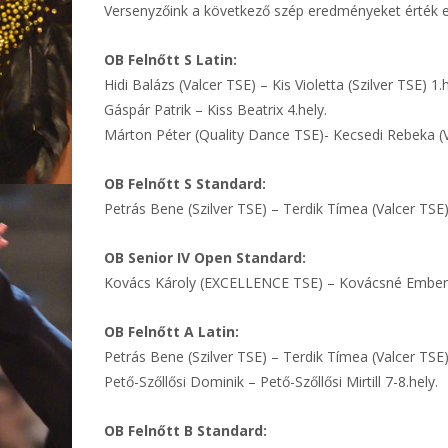
Versenyzőink a következő szép eredményeket érték e
OB Felnőtt S Latin:
Hidi Balázs (Valcer TSE) – Kis Violetta (Szilver TSE) 1.h
Gáspár Patrik – Kiss Beatrix 4.hely.
Márton Péter (Quality Dance TSE)- Kecsedi Rebeka (Va
OB Felnőtt S Standard:
Petrás Bene (Szilver TSE) – Terdik Tímea (Valcer TSE)
OB Senior IV Open Standard:
Kovács Károly (EXCELLENCE TSE) – Kovácsné Ember Ka
OB Felnőtt A Latin:
Petrás Bene (Szilver TSE) – Terdik Tímea (Valcer TSE)
Pető-Szőllősi Dominik – Pető-Szőllősi Mirtill 7-8.hely.
OB Felnőtt B Standard: