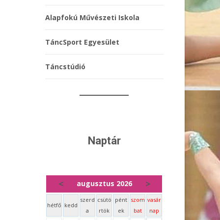
Alapfokú Művészeti Iskola
TáncSport Egyesület
Táncstúdió
Naptár
<
>
augusztus 2026
szerd
csütö
pént
szom
vasár
hétfő
kedd
a
rtök
ek
bat
nap