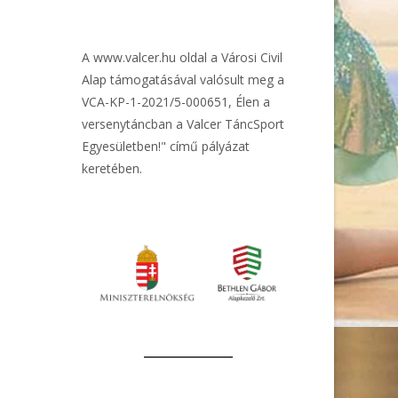
A
www.valcer.hu
oldal a Városi Civil
Alap támogatásával valósult meg a
VCA-KP-1-2021/5-000651, Élen a
versenytáncban a Valcer TáncSport
Egyesületben!" című pályázat
keretében.