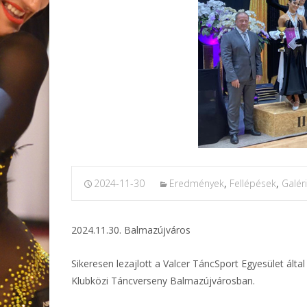
2024-11-30
Eredmények
,
Fellépések
,
Galér
2024.11.30. Balmazújváros
Sikeresen lezajlott a Valcer TáncSport Egyesület á
Klubközi Táncverseny Balmazújvárosban.