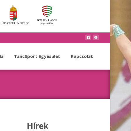
la
TáncSport Egyesület
Kapcsolat
Hírek