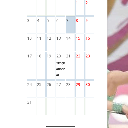
1
2
3
4
5
6
7
8
9
10
11
12
13
14
15
16
17
18
19
20
21
22
23
Virágk
arnev
ál.
24
25
26
27
28
29
30
31