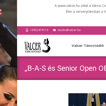
A www.valcer.hu oldal a Városi C
Élen a versenytáncban a V
+3652419113
studio@valcer.hu
Ugrás
a
Valcer Táncstúdió
tartalomhoz
„B-A-S és Senior Open O