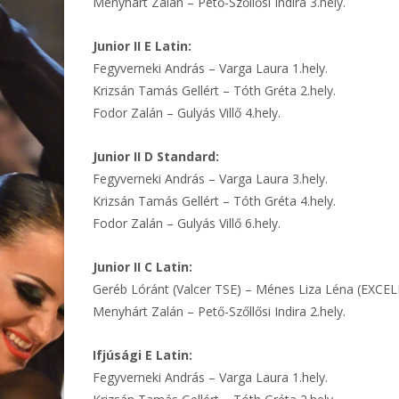
Menyhárt Zalán – Pető-Szőllősi Indira 3.hely.
Junior II E Latin:
Fegyverneki András – Varga Laura 1.hely.
Krizsán Tamás Gellért – Tóth Gréta 2.hely.
Fodor Zalán – Gulyás Villő 4.hely.
Junior II D Standard:
Fegyverneki András – Varga Laura 3.hely.
Krizsán Tamás Gellért – Tóth Gréta 4.hely.
Fodor Zalán – Gulyás Villő 6.hely.
Junior II C Latin:
Geréb Lóránt (Valcer TSE) – Ménes Liza Léna (EXCEL
Menyhárt Zalán – Pető-Szőllősi Indira 2.hely.
Ifjúsági E Latin:
Fegyverneki András – Varga Laura 1.hely.