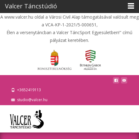
Valcer Táncstúdió
A www.valcer.hu oldal a Városi Civil Alap támogatásával valósult meg
a VCA-KP-1-2021/5-000651,
Élen a versenytáncban a Valcer TáncSport Egyesületben!" című
pályázat keretében.
+3652419113
studio@valcer.hu