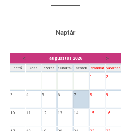
Naptár
<
>
augusztus 2026
hétfő
kedd
szerda
csütörtök
péntek
szombat
vasárnap
1
2
3
4
5
6
7
8
9
10
11
12
13
14
15
16
17
18
19
20
21
22
23