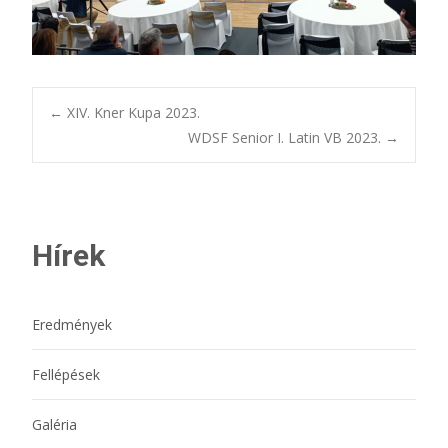
Bejegyzésnavigác
←
XIV. Kner Kupa 2023.
WDSF Senior I. Latin VB 2023.
→
Hírek
Eredmények
Fellépések
Galéria