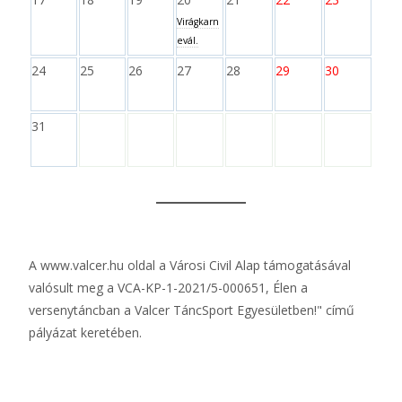
Virágkarn
evál.
24
25
26
27
28
29
30
31
A
www.valcer.hu
oldal a Városi Civil Alap támogatásával
valósult meg a VCA-KP-1-2021/5-000651, Élen a
versenytáncban a Valcer TáncSport Egyesületben!" című
pályázat keretében.