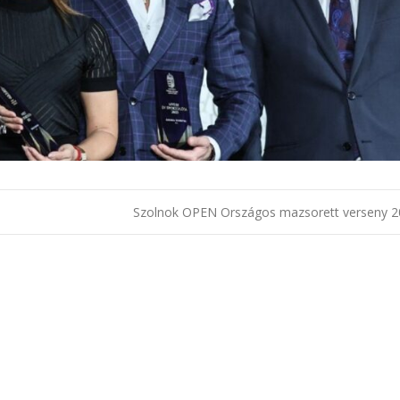
gáció
Szolnok OPEN Országos mazsorett verseny 2