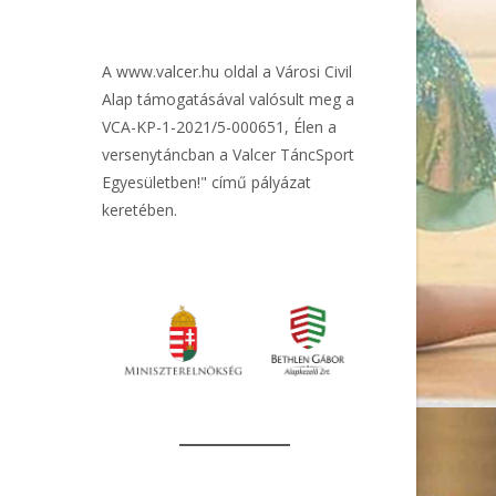
A
www.valcer.hu
oldal a Városi Civil
Alap támogatásával valósult meg a
VCA-KP-1-2021/5-000651, Élen a
versenytáncban a Valcer TáncSport
Egyesületben!" című pályázat
keretében.