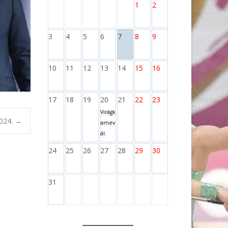
1
2
3
4
5
6
7
8
9
10
11
12
13
14
15
16
17
18
19
20
21
22
23
Virágk
024.
→
arnev
ál.
24
25
26
27
28
29
30
31