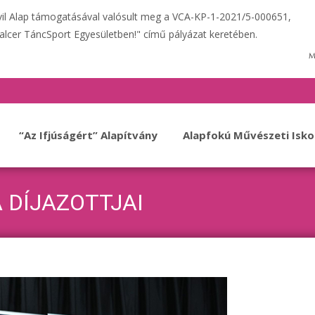
ivil Alap támogatásával valósult meg a VCA-KP-1-2021/5-000651,
alcer TáncSport Egyesületben!" című pályázat keretében.
“Az Ifjúságért” Alapítvány
Alapfokú Művészeti Isko
 DÍJAZOTTJAI