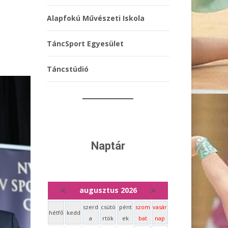
Alapfokú Művészeti Iskola
TáncSport Egyesület
Táncstúdió
Naptár
<
>
augusztus 2026
szerd
csütö
pént
szom
vasár
hétfő
kedd
a
rtök
ek
bat
nap