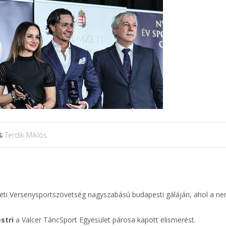
Terdik Miklós
eti Versenysportszövetség nagyszabású budapesti gáláján, ahol a n
estri
a Valcer TáncSport Egyesület párosa kapott elismerést.