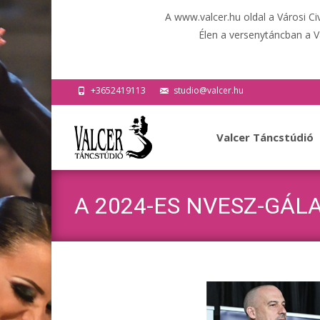
A www.valcer.hu oldal a Városi C
Élen a versenytáncban a V
+3652419113
studio@valcer.hu
Ugrás
a
Valcer Táncstúdió
tartalomhoz
A 2024-ES NVESZ-GÁLA