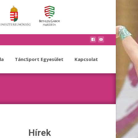
la
TáncSport Egyesület
Kapcsolat
Hírek