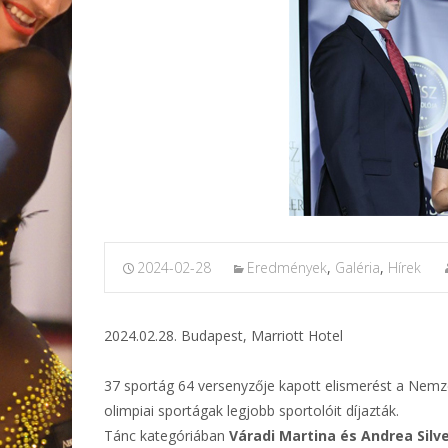
2024-02-28
Eredmények
,
Galéria
,
Hírek
2024.02.28. Budapest, Marriott Hotel
37 sportág 64 versenyzője kapott elismerést a Nemz
olimpiai sportágak legjobb sportolóit díjazták.
Tánc kategóriában
Váradi Martina és Andrea Silv