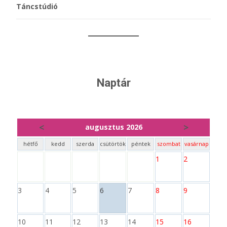
Táncstúdió
Naptár
<
>
augusztus 2026
hétfő
kedd
szerda
csütörtök
péntek
szombat
vasárnap
1
2
3
4
5
6
7
8
9
10
11
12
13
14
15
16