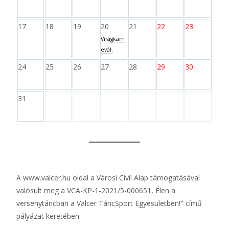
17
18
19
20
21
22
23
Virágkarn
evál.
24
25
26
27
28
29
30
31
A
www.valcer.hu
oldal a Városi Civil Alap támogatásával
valósult meg a VCA-KP-1-2021/5-000651, Élen a
versenytáncban a Valcer TáncSport Egyesületben!" című
pályázat keretében.