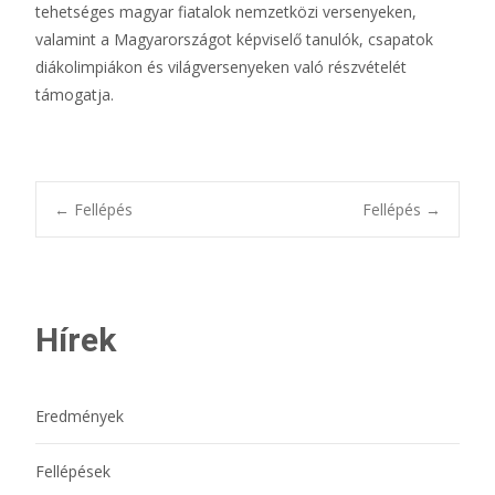
tehetséges magyar fiatalok nemzetközi versenyeken,
valamint a Magyarországot képviselő tanulók, csapatok
diákolimpiákon és világversenyeken való részvételét
támogatja.
Bejegyzésnavigác
←
Fellépés
Fellépés
→
Hírek
Eredmények
Fellépések