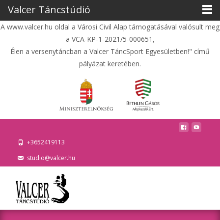
Valcer Táncstúdió
A www.valcer.hu oldal a Városi Civil Alap támogatásával valósult meg
a VCA-KP-1-2021/5-000651,
Élen a versenytáncban a Valcer TáncSport Egyesületben!" című
pályázat keretében.
+3652419113
studio@valcer.hu