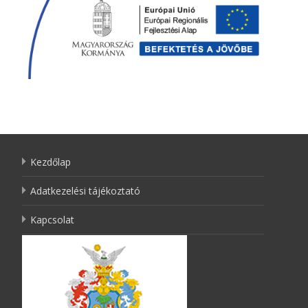
Kezdőlap
Adatkezelési tájékoztató
Kapcsolat