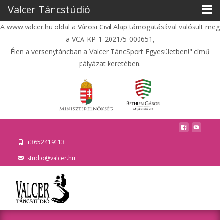
Valcer Táncstúdió
A www.valcer.hu oldal a Városi Civil Alap támogatásával valósult meg
a VCA-KP-1-2021/5-000651,
Élen a versenytáncban a Valcer TáncSport Egyesületben!" című
pályázat keretében.
+3652419113
studio@valcer.hu