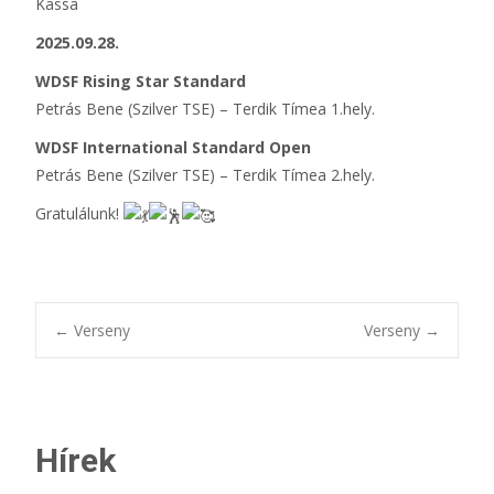
Kassa
2025.09.28.
WDSF Rising Star Standard
Petrás Bene (Szilver TSE) – Terdik Tímea 1.hely.
WDSF International Standard Open
Petrás Bene (Szilver TSE) – Terdik Tímea 2.hely.
Gratulálunk!
Bejegyzésnavigác
←
Verseny
Verseny
→
Hírek