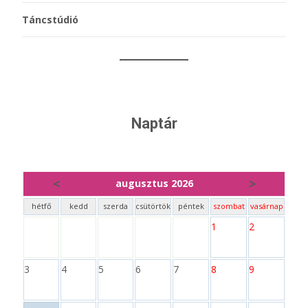
Táncstúdió
Naptár
<
>
augusztus 2026
hétfő
kedd
szerda
csütörtök
péntek
szombat
vasárnap
1
2
3
4
5
6
7
8
9