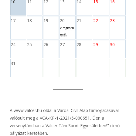
10
11
12
13
14
15
16
17
18
19
20
21
22
23
Virágkarn
evál.
24
25
26
27
28
29
30
31
A
www.valcer.hu
oldal a Városi Civil Alap támogatásával
valósult meg a VCA-KP-1-2021/5-000651, Élen a
versenytáncban a Valcer TáncSport Egyesületben!" című
pályázat keretében.