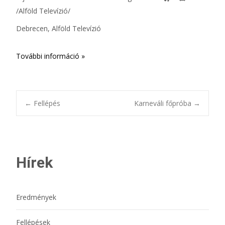
/Alföld Televízió/
Debrecen, Alföld Televízió
További információ »
Bejegyzésnavigác
←
Fellépés
Karneváli főpróba
→
Hírek
Eredmények
Fellépések