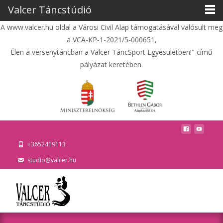
Valcer Táncstúdió
A www.valcer.hu oldal a Városi Civil Alap támogatásával valósult meg
a VCA-KP-1-2021/5-000651,
Élen a versenytáncban a Valcer TáncSport Egyesületben!" című
pályázat keretében.
+3652419113
studio@valcer.hu